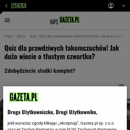
Haps
Quizy
Quiz - Quiz dla prawdziwych łakomczuchów! Jak dużo wiecie o tł
Quiz dla prawdziwych łakomczuchów! Jak
dużo wiecie o tłustym czwartku?
Zdobędziecie słodki komplet?
Droga Użytkowniczko, Drogi Użytkowniku,
jeśli wyrazisz zgodę klikając „Akceptuję”, Gazeta.pl sp. z o.o.
oraz jej Zaufani Partnerzy, w tym [
676
] Zaufanych Partnerów