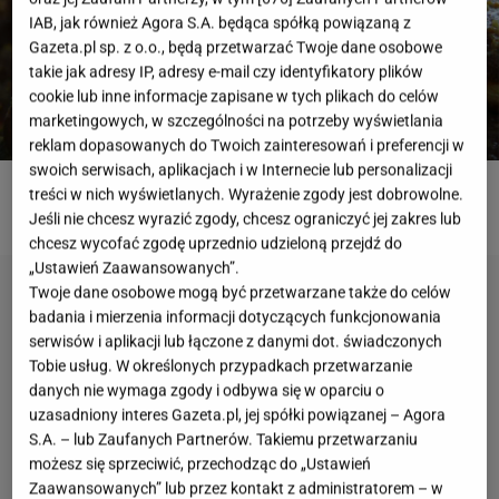
IAB, jak również Agora S.A. będąca spółką powiązaną z
Gazeta.pl sp. z o.o., będą przetwarzać Twoje dane osobowe
takie jak adresy IP, adresy e-mail czy identyfikatory plików
cookie lub inne informacje zapisane w tych plikach do celów
marketingowych, w szczególności na potrzeby wyświetlania
reklam dopasowanych do Twoich zainteresowań i preferencji w
swoich serwisach, aplikacjach i w Internecie lub personalizacji
treści w nich wyświetlanych. Wyrażenie zgody jest dobrowolne.
ROZWIĄŻ QUIZ
Jeśli nie chcesz wyrazić zgody, chcesz ograniczyć jej zakres lub
chcesz wycofać zgodę uprzednio udzieloną przejdź do
„Ustawień Zaawansowanych”.
Twoje dane osobowe mogą być przetwarzane także do celów
badania i mierzenia informacji dotyczących funkcjonowania
serwisów i aplikacji lub łączone z danymi dot. świadczonych
Tobie usług. W określonych przypadkach przetwarzanie
danych nie wymaga zgody i odbywa się w oparciu o
uzasadniony interes Gazeta.pl, jej spółki powiązanej – Agora
S.A. – lub Zaufanych Partnerów. Takiemu przetwarzaniu
możesz się sprzeciwić, przechodząc do „Ustawień
Zaawansowanych” lub przez kontakt z administratorem – w