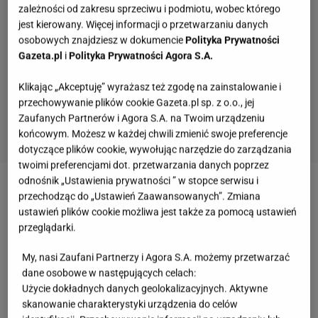
zależności od zakresu sprzeciwu i podmiotu, wobec którego
jest kierowany. Więcej informacji o przetwarzaniu danych
osobowych znajdziesz w dokumencie
Polityka Prywatności
Gazeta.pl
i
Polityka Prywatności Agora S.A.
Klikając „Akceptuję” wyrażasz też zgodę na zainstalowanie i
przechowywanie plików cookie Gazeta.pl sp. z o.o., jej
Zaufanych Partnerów i Agora S.A. na Twoim urządzeniu
końcowym. Możesz w każdej chwili zmienić swoje preferencje
dotyczące plików cookie, wywołując narzędzie do zarządzania
twoimi preferencjami dot. przetwarzania danych poprzez
Quiz. Gdzie leży Kapsztad, a w którym Zurych?
odnośnik „Ustawienia prywatności ” w stopce serwisu i
To test dla wyjadaczy!
przechodząc do „Ustawień Zaawansowanych”. Zmiana
ustawień plików cookie możliwa jest także za pomocą ustawień
przeglądarki.
Quiz. Te aktorki znane są na całym świecie.
Kojarzysz ich nazwiska?
My, nasi Zaufani Partnerzy i Agora S.A. możemy przetwarzać
dane osobowe w następujących celach:
Użycie dokładnych danych geolokalizacyjnych. Aktywne
skanowanie charakterystyki urządzenia do celów
Wybraliśmy kadry z 15 polskich filmów.