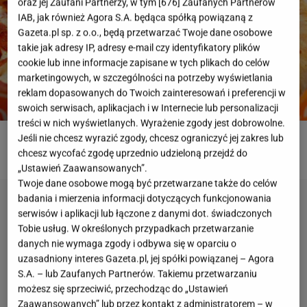
oraz jej Zaufani Partnerzy, w tym [
676
] Zaufanych Partnerów
IAB, jak również Agora S.A. będąca spółką powiązaną z
Gazeta.pl sp. z o.o., będą przetwarzać Twoje dane osobowe
takie jak adresy IP, adresy e-mail czy identyfikatory plików
cookie lub inne informacje zapisane w tych plikach do celów
marketingowych, w szczególności na potrzeby wyświetlania
reklam dopasowanych do Twoich zainteresowań i preferencji w
swoich serwisach, aplikacjach i w Internecie lub personalizacji
treści w nich wyświetlanych. Wyrażenie zgody jest dobrowolne.
Jeśli nie chcesz wyrazić zgody, chcesz ograniczyć jej zakres lub
ROZWIĄŻ QUIZ
chcesz wycofać zgodę uprzednio udzieloną przejdź do
„Ustawień Zaawansowanych”.
Twoje dane osobowe mogą być przetwarzane także do celów
badania i mierzenia informacji dotyczących funkcjonowania
serwisów i aplikacji lub łączone z danymi dot. świadczonych
Tobie usług. W określonych przypadkach przetwarzanie
danych nie wymaga zgody i odbywa się w oparciu o
uzasadniony interes Gazeta.pl, jej spółki powiązanej – Agora
S.A. – lub Zaufanych Partnerów. Takiemu przetwarzaniu
możesz się sprzeciwić, przechodząc do „Ustawień
Zaawansowanych” lub przez kontakt z administratorem – w