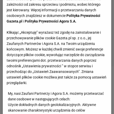
zależności od zakresu sprzeciwu i podmiotu, wobec którego
jest kierowany. Więcej informacji o przetwarzaniu danych
osobowych znajdziesz w dokumencie
Polityka Prywatności
Gazeta.pl
i
Polityka Prywatności Agora S.A.
Klikając „Akceptuję” wyrażasz też zgodę na zainstalowanie i
przechowywanie plików cookie Gazeta.pl sp. z o.o., jej
Zaufanych Partnerów i Agora S.A. na Twoim urządzeniu
końcowym. Możesz w każdej chwili zmienić swoje preferencje
dotyczące plików cookie, wywołując narzędzie do zarządzania
twoimi preferencjami dot. przetwarzania danych poprzez
odnośnik „Ustawienia prywatności ” w stopce serwisu i
Tych słów używali nasi dziadkowie, teraz
przechodząc do „Ustawień Zaawansowanych”. Zmiana
niewiele osób je pamięta. A ty?
ustawień plików cookie możliwa jest także za pomocą ustawień
przeglądarki.
My, nasi Zaufani Partnerzy i Agora S.A. możemy przetwarzać
Pamiętasz, jak miał na imię Kusy? Rozwiąż quiz
dane osobowe w następujących celach:
o serialu "Ranczo"!
Użycie dokładnych danych geolokalizacyjnych. Aktywne
skanowanie charakterystyki urządzenia do celów