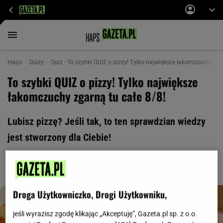
Haps
Quizy
Quiz - To szybki QUIZ o pizzy! Tylko największe łakomczuchy zgar
To szybki QUIZ o pizzy! Tylko największe
łakomczuchy zgarną tu całe 8/8!
Lubisz pizzę? Jeśli tak, to ten sprawdzian wiedzy
jest stworzony dla Ciebie!
Droga Użytkowniczko, Drogi Użytkowniku,
jeśli wyrazisz zgodę klikając „Akceptuję”, Gazeta.pl sp. z o.o.