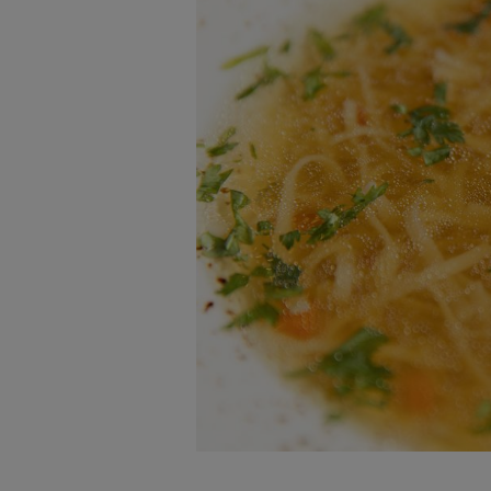
badnie odbiorców i uleps