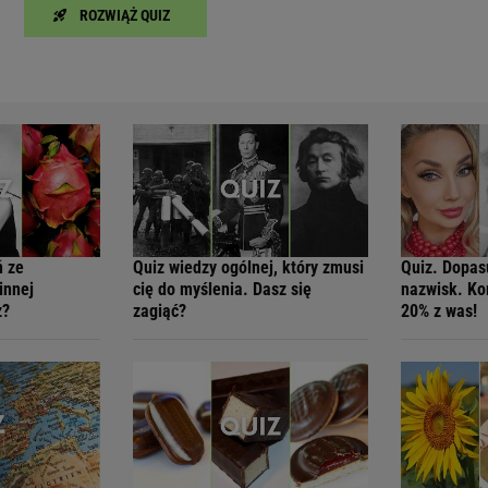
ROZWIĄŻ QUIZ
ń ze
Quiz wiedzy ogólnej, który zmusi
Quiz. Dopasu
innej
cię do myślenia. Dasz się
nazwisk. Ko
z?
zagiąć?
20% z was!