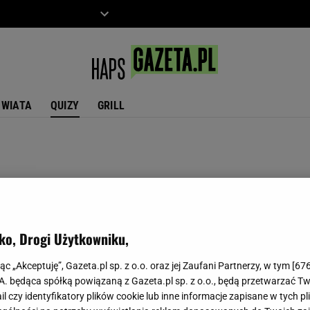
ZIECKO
MOTO
ŚWIATA
QUIZY
GRILL
ko, Drogi Użytkowniku,
jąc „Akceptuję”, Gazeta.pl sp. z o.o. oraz jej Zaufani Partnerzy, w tym [
67
.A. będąca spółką powiązaną z Gazeta.pl sp. z o.o., będą przetwarzać T
ail czy identyfikatory plików cookie lub inne informacje zapisane w tych p