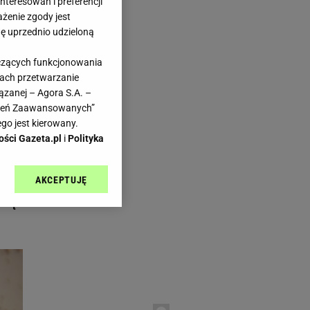
teresowań i preferencji
ażenie zgody jest
dę uprzednio udzieloną
yczących funkcjonowania
kach przetwarzanie
aps.pl
ązanej – Agora S.A. –
y
awień Zaawansowanych”
go jest kierowany.
ości Gazeta.pl
i
Polityka
AKCEPTUJĘ
l sp. z o.o., jej
awdę
ić swoje preferencje
arzania danych poprzez
ych”. Zmiana ustawień
ach:
 celów identyfikacji.
omiar reklam i treści,