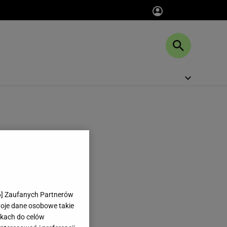
6
] Zaufanych Partnerów
woje dane osobowe takie
likach do celów