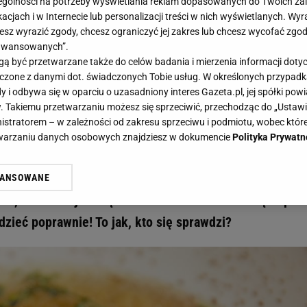
gólności na potrzeby wyświetlania reklam dopasowanych do Twoich zain
acjach i w Internecie lub personalizacji treści w nich wyświetlanych. Wyr
cesz wyrazić zgody, chcesz ograniczyć jej zakres lub chcesz wycofać zgo
aawansowanych”.
 być przetwarzane także do celów badania i mierzenia informacji dot
 łączone z danymi dot. świadczonych Tobie usług. W określonych przypad
zdjęciach? Ten quiz kulinarny wymaga sporej wiedzy i bystrego oka! - Gazeta.pl I H
i odbywa się w oparciu o uzasadniony interes Gazeta.pl, jej spółki powi
py na zdjęciach? Ten quiz kulinarn
. Takiemu przetwarzaniu możesz się sprzeciwić, przechodząc do „Ust
nistratorem – w zależności od zakresu sprzeciwu i podmiotu, wobec które
 i bystrego oka!
etwarzaniu danych osobowych znajdziesz w dokumencie
Polityka Prywatn
w którym sprawdzamy, jak dobrze rozpoznajecie zupy na
WANSOWANE
żasz też zgodę na zainstalowanie i przechowywanie plików cookie Gazeta.p
twe, ale nie dajcie się zwieść. Czasami trzeba się napr
gora S.A. na Twoim urządzeniu końcowym. Możesz w każdej chwili zmien
 wywołując narzędzie do zarządzania twoimi preferencjami dot. przetw
zieć poprawnie! To jak, kto się sprawdzi?
ywatności ” w stopce serwisu i przechodząc do „Ustawień Zaawansowan
st także za pomocą ustawień przeglądarki.
rzy i Agora S.A. możemy przetwarzać dane osobowe w następujących cel
 geolokalizacyjnych. Aktywne skanowanie charakterystyki urządzenia do
 na urządzeniu lub dostęp do nich. Spersonalizowane reklamy i treści, p