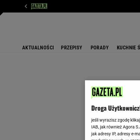
WIADOMOŚCI
NEXT
SPORT
PLOTEK
D
AKTUALNOŚCI
PRZEPISY
PORADY
KUCHNIE 
Droga Użytkownicz
jeśli wyrazisz zgodę klika
IAB, jak również Agora S
jak adresy IP, adresy e-m