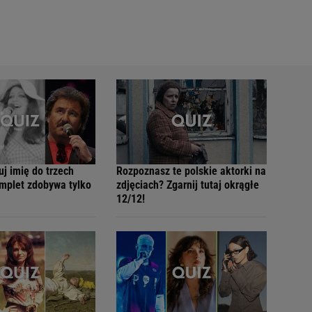
j imię do trzech
Rozpoznasz te polskie aktorki na
mplet zdobywa tylko
zdjęciach? Zgarnij tutaj okrągłe
12/12!