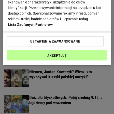
skanowanie charakterystyki urządzenia do celów
identyfikacji. Przechowywanie informacji na urządzeniu lub
dostęp do nich. Spersonalizowane reklamy i treści, pomiar
reklam i treści, badnie odbiorców i ulepszanie usług.
Żyłeś w PRL-u? Sprawdź w naszym quizie, czy
Lista Zaufanych Partnerów
pamiętasz te programy
USTAWIENIA ZAAWANSOWANE
Geograficzny quiz wyłoni ekspertów. Tylko 30% z
was zdobywa komplet!
AKCEPTUJĘ
Niemen, Jantar, Krawczyk? Wiesz, kto
wykonywał klasyki polskiej muzyki?
Quiz dla błyskotliwych. Pobij średnią 9/15, a
będziemy pod wrażeniem