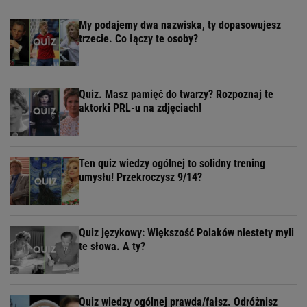
My podajemy dwa nazwiska, ty dopasowujesz
trzecie. Co łączy te osoby?
Quiz. Masz pamięć do twarzy? Rozpoznaj te
aktorki PRL-u na zdjęciach!
Ten quiz wiedzy ogólnej to solidny trening
umysłu! Przekroczysz 9/14?
Quiz językowy: Większość Polaków niestety myli
te słowa. A ty?
Quiz wiedzy ogólnej prawda/fałsz. Odróżnisz