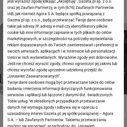
jeśli wyrazisz zgodę klikając „Akceptuję”, Gazeta.pl sp. z o.o.
oraz jej Zaufani Partnerzy, w tym [
676
] Zaufanych Partnerów
IAB, jak również Agora S.A. będąca spółką powiązaną z
Gazeta.pl sp. z o.o., będą przetwarzać Twoje dane osobowe
takie jak adresy IP, adresy e-mail czy identyfikatory plików
cookie lub inne informacje zapisane w tych plikach do celów
marketingowych, w szczególności na potrzeby wyświetlania
reklam dopasowanych do Twoich zainteresowań i preferencji w
swoich serwisach, aplikacjach i w Internecie lub personalizacji
treści w nich wyświetlanych. Wyrażenie zgody jest dobrowolne.
Jeśli nie chcesz wyrazić zgody, chcesz ograniczyć jej zakres lub
chcesz wycofać zgodę uprzednio udzieloną przejdź do
„Ustawień Zaawansowanych”.
Twoje dane osobowe mogą być przetwarzane także do celów
badania i mierzenia informacji dotyczących funkcjonowania
serwisów i aplikacji lub łączone z danymi dot. świadczonych
Tobie usług. W określonych przypadkach przetwarzanie
ROZWIĄŻ QUIZ
danych nie wymaga zgody i odbywa się w oparciu o
uzasadniony interes Gazeta.pl, jej spółki powiązanej – Agora
S.A. – lub Zaufanych Partnerów. Takiemu przetwarzaniu
możesz się sprzeciwić, przechodząc do „Ustawień