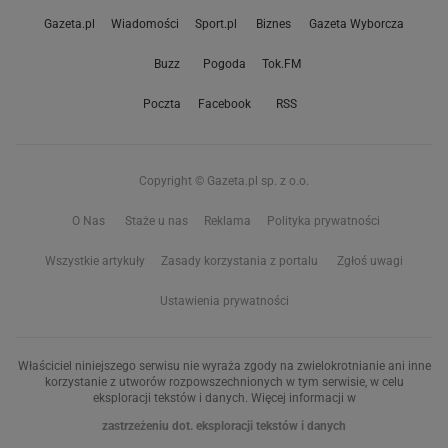
Gazeta.pl
Wiadomości
Sport.pl
Biznes
Gazeta Wyborcza
Buzz
Pogoda
Tok.FM
Poczta
Facebook
RSS
Copyright © Gazeta.pl sp. z o.o.
O Nas
Staże u nas
Reklama
Polityka prywatności
Wszystkie artykuły
Zasady korzystania z portalu
Zgłoś uwagi
Ustawienia prywatności
Właściciel niniejszego serwisu nie wyraża zgody na zwielokrotnianie ani inne
korzystanie z utworów rozpowszechnionych w tym serwisie, w celu
eksploracji tekstów i danych. Więcej informacji w
zastrzeżeniu dot. eksploracji tekstów i danych