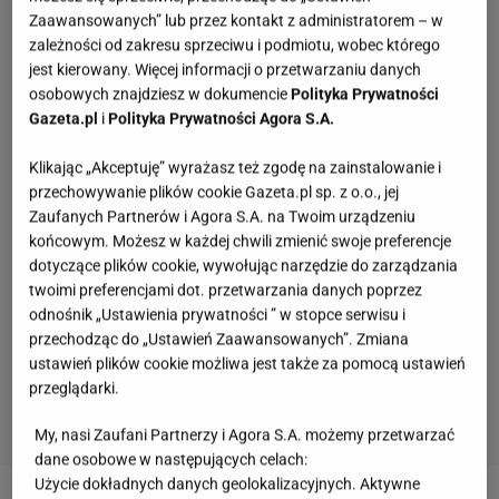
Zaawansowanych” lub przez kontakt z administratorem – w
zależności od zakresu sprzeciwu i podmiotu, wobec którego
jest kierowany. Więcej informacji o przetwarzaniu danych
osobowych znajdziesz w dokumencie
Polityka Prywatności
Gazeta.pl
i
Polityka Prywatności Agora S.A.
Klikając „Akceptuję” wyrażasz też zgodę na zainstalowanie i
przechowywanie plików cookie Gazeta.pl sp. z o.o., jej
Zaufanych Partnerów i Agora S.A. na Twoim urządzeniu
końcowym. Możesz w każdej chwili zmienić swoje preferencje
dotyczące plików cookie, wywołując narzędzie do zarządzania
twoimi preferencjami dot. przetwarzania danych poprzez
odnośnik „Ustawienia prywatności ” w stopce serwisu i
przechodząc do „Ustawień Zaawansowanych”. Zmiana
ustawień plików cookie możliwa jest także za pomocą ustawień
przeglądarki.
My, nasi Zaufani Partnerzy i Agora S.A. możemy przetwarzać
dane osobowe w następujących celach:
Quiz - o tych zawodach nawet nie słyszałeś.
Użycie dokładnych danych geolokalizacyjnych. Aktywne
Wiesz, kim był retman?