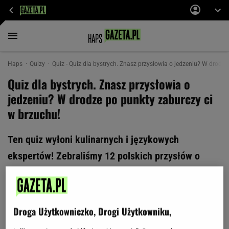
Haps
Quizy
Quiz - Quiz dla bystrych. Znasz przysłowia o jedzeniu? W drodze
Quiz dla bystrych. Znasz przysłowia o
jedzeniu? W drodze po punkty zaburczy ci
w brzuchu!
Ten quiz wyłoni kulinarnych i językowych
ekspertów! Zebraliśmy 12 polskich przysłów o
jedzeniu, a twoim zadaniem jest jedynie je
dokończyć. O punkty nie będzie jednak tak łatwo!
Lepiej nie rozwiązuj tego quizu bez przekąski pod
Droga Użytkowniczko, Drogi Użytkowniku,
ręką...