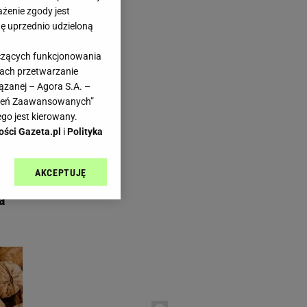
ażenie zgody jest
dę uprzednio udzieloną
yczących funkcjonowania
kach przetwarzanie
aps.pl
ązanej – Agora S.A. –
teś
awień Zaawansowanych”
go jest kierowany.
ości Gazeta.pl
i
Polityka
AKCEPTUJĘ
l sp. z o.o., jej
ić swoje preferencje
a
arzania danych poprzez
ych”. Zmiana ustawień
ach:
 celów identyfikacji.
omiar reklam i treści,