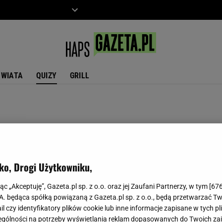
ZIECKO
MOTO
ŚWIATA
QUIZY
GRILL
ko, Drogi Użytkowniku,
jąc „Akceptuję”, Gazeta.pl sp. z o.o. oraz jej Zaufani Partnerzy, w tym [
67
.A. będąca spółką powiązaną z Gazeta.pl sp. z o.o., będą przetwarzać T
ail czy identyfikatory plików cookie lub inne informacje zapisane w tych p
gólności na potrzeby wyświetlania reklam dopasowanych do Twoich zain