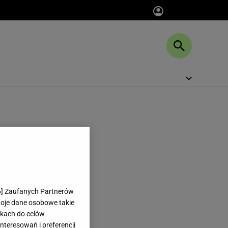
6
] Zaufanych Partnerów
woje dane osobowe takie
likach do celów
teresowań i preferencji