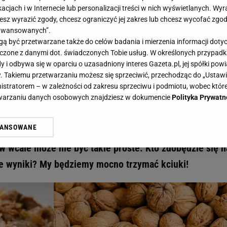
acjach i w Internecie lub personalizacji treści w nich wyświetlanych. Wyr
cesz wyrazić zgody, chcesz ograniczyć jej zakres lub chcesz wycofać zgo
aawansowanych”.
 być przetwarzane także do celów badania i mierzenia informacji dot
 łączone z danymi dot. świadczonych Tobie usług. W określonych przypad
a chyba każdy, a ty? Czy jesteś w stanie zdobyć tutaj okrągłe 13/13? - Gazeta.pl I H
i odbywa się w oparciu o uzasadniony interes Gazeta.pl, jej spółki powi
eniu zna chyba każdy, a ty? Czy jes
. Takiemu przetwarzaniu możesz się sprzeciwić, przechodząc do „Ust
nistratorem – w zależności od zakresu sprzeciwu i podmiotu, wobec które
j okrągłe 13/13?
etwarzaniu danych osobowych znajdziesz w dokumencie
Polityka Prywatn
WANSOWANE
słyszał minimum raz w swoim życiu. Niemniej jednak,
żasz też zgodę na zainstalowanie i przechowywanie plików cookie Gazeta.p
gora S.A. na Twoim urządzeniu końcowym. Możesz w każdej chwili zmien
w wcale może nie być takie proste. Kto zdobędzie się n
 wywołując narzędzie do zarządzania twoimi preferencjami dot. przetw
ie wyniki? My będziemy mocno trzymać kciuki!
ywatności ” w stopce serwisu i przechodząc do „Ustawień Zaawansowan
st także za pomocą ustawień przeglądarki.
rzy i Agora S.A. możemy przetwarzać dane osobowe w następujących cel
 geolokalizacyjnych. Aktywne skanowanie charakterystyki urządzenia do
 na urządzeniu lub dostęp do nich. Spersonalizowane reklamy i treści, p