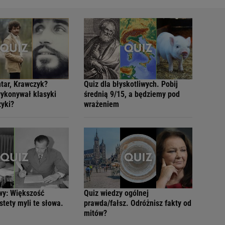
tar, Krawczyk?
Quiz dla błyskotliwych. Pobij
wykonywał klasyki
średnią 9/15, a będziemy pod
zyki?
wrażeniem
wy: Większość
Quiz wiedzy ogólnej
tety myli te słowa.
prawda/fałsz. Odróżnisz fakty od
mitów?