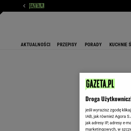
WIADOMOŚCI
NEXT
SPORT
PLOTEK
D
AKTUALNOŚCI
PRZEPISY
PORADY
KUCHNIE 
Droga Użytkownicz
jeśli wyrazisz zgodę klika
IAB, jak również Agora S
jak adresy IP, adresy e-m
marketingowych, w szcze