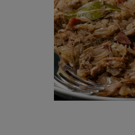
badnie odbiorców i uleps