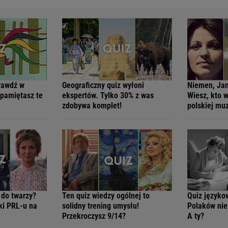
rawdź w
Geograficzny quiz wyłoni
Niemen, Jan
 pamiętasz te
ekspertów. Tylko 30% z was
Wiesz, kto 
zdobywa komplet!
polskiej mu
 do twarzy?
Ten quiz wiedzy ogólnej to
Quiz języko
ki PRL-u na
solidny trening umysłu!
Polaków nies
Przekroczysz 9/14?
A ty?