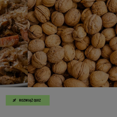
zanie usług.
Lista Zaufanych Partnerów
ROZWIĄŻ QUIZ