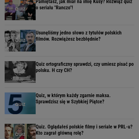
Pamiętasz, jak miał na imię Kusy? Rozwiąż quiz
o serialu "Ranczo"!
Usunęliśmy jedno słowo z tytułów polskich
filmów. Rozwiążesz bezbłędnie?
Quiz ortograficzny sprawdzi, czy umiesz pisać po
polsku. H czy CH?
Quiz, w którym każdy zgarnie maksa.
Sprawdzisz się w Szybkiej Piątce?
Quiz. Oglądałeś polskie filmy i seriale w PRL-u?
Kto zagrał główną rolę?