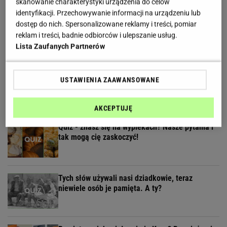
skanowanie charakterystyki urządzenia do celów
identyfikacji. Przechowywanie informacji na urządzeniu lub
Sieć ma oczy czy oka? Quiz tak podchwytliwy, że
dostęp do nich. Spersonalizowane reklamy i treści, pomiar
złapiesz się za głowę!
reklam i treści, badnie odbiorców i ulepszanie usług.
Lista Zaufanych Partnerów
Słodki quiz dla łasuchów. Rozpoznasz te pyszne
USTAWIENIA ZAAWANSOWANE
ciasta na zdjęciach?
AKCEPTUJĘ
Quiz - znasz się na wypiekach? Nasze pytania i
tak mogą cię zaskoczyć!
Tych słów używali nasi dziadkowie, teraz
niewiele osób je pamięta. A ty?