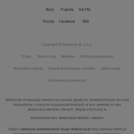
Buzz
Pogoda
Tok.FM
Poczta
Facebook
RSS
Copyright © Gazeta.pl sp. z o.o.
O Nas
Staże u nas
Reklama
Polityka prywatności
Wszystkie artykuły
Zasady korzystania z portalu
Zgłoś uwagi
Ustawienia prywatności
Właściciel niniejszego serwisu nie wyraża zgody na zwielokrotnianie ani inne
korzystanie z utworów rozpowszechnionych w tym serwisie, w celu
eksploracji tekstów i danych. Więcej informacji w
zastrzeżeniu dot. eksploracji tekstów i danych
Treści z
serwisów internetowych Grupy Wyborcza.pl
oraz serwisu tokfm.pl