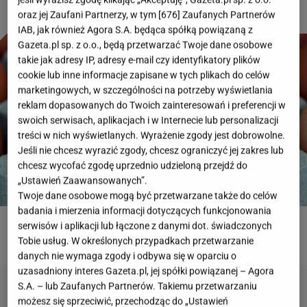
oraz jej Zaufani Partnerzy, w tym [
676
] Zaufanych Partnerów
IAB, jak również Agora S.A. będąca spółką powiązaną z
Gazeta.pl sp. z o.o., będą przetwarzać Twoje dane osobowe
takie jak adresy IP, adresy e-mail czy identyfikatory plików
cookie lub inne informacje zapisane w tych plikach do celów
marketingowych, w szczególności na potrzeby wyświetlania
reklam dopasowanych do Twoich zainteresowań i preferencji w
swoich serwisach, aplikacjach i w Internecie lub personalizacji
treści w nich wyświetlanych. Wyrażenie zgody jest dobrowolne.
Jeśli nie chcesz wyrazić zgody, chcesz ograniczyć jej zakres lub
chcesz wycofać zgodę uprzednio udzieloną przejdź do
„Ustawień Zaawansowanych”.
Twoje dane osobowe mogą być przetwarzane także do celów
badania i mierzenia informacji dotyczących funkcjonowania
serwisów i aplikacji lub łączone z danymi dot. świadczonych
ROZWIĄŻ QUIZ
Tobie usług. W określonych przypadkach przetwarzanie
danych nie wymaga zgody i odbywa się w oparciu o
uzasadniony interes Gazeta.pl, jej spółki powiązanej – Agora
S.A. – lub Zaufanych Partnerów. Takiemu przetwarzaniu
możesz się sprzeciwić, przechodząc do „Ustawień