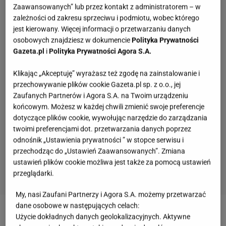
Zaawansowanych” lub przez kontakt z administratorem – w
zależności od zakresu sprzeciwu i podmiotu, wobec którego
jest kierowany. Więcej informacji o przetwarzaniu danych
osobowych znajdziesz w dokumencie
Polityka Prywatności
Gazeta.pl
i
Polityka Prywatności Agora S.A.
Klikając „Akceptuję” wyrażasz też zgodę na zainstalowanie i
przechowywanie plików cookie Gazeta.pl sp. z o.o., jej
Zaufanych Partnerów i Agora S.A. na Twoim urządzeniu
końcowym. Możesz w każdej chwili zmienić swoje preferencje
dotyczące plików cookie, wywołując narzędzie do zarządzania
twoimi preferencjami dot. przetwarzania danych poprzez
odnośnik „Ustawienia prywatności ” w stopce serwisu i
przechodząc do „Ustawień Zaawansowanych”. Zmiana
ustawień plików cookie możliwa jest także za pomocą ustawień
przeglądarki.
My, nasi Zaufani Partnerzy i Agora S.A. możemy przetwarzać
Kulinarny quiz wiedzy. 11/11 zdobędą tylko
dane osobowe w następujących celach:
prawdziwi smakosze!
Użycie dokładnych danych geolokalizacyjnych. Aktywne