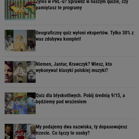
Żyłeś w PRL-u? Sprawdź w naszym quizie, czy
pamiętasz te programy
Geograficzny quiz wyłoni ekspertów. Tylko 30% z
was zdobywa komplet!
Niemen, Jantar, Krawczyk? Wiesz, kto
wykonywał klasyki polskiej muzyki?
Quiz dla błyskotliwych. Pobij średnią 9/15, a
będziemy pod wrażeniem
My podajemy dwa nazwiska, ty dopasowujesz
trzecie. Co łączy te osoby?