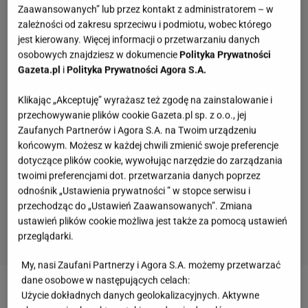
Zaawansowanych” lub przez kontakt z administratorem – w
zależności od zakresu sprzeciwu i podmiotu, wobec którego
jest kierowany. Więcej informacji o przetwarzaniu danych
osobowych znajdziesz w dokumencie
Polityka Prywatności
Gazeta.pl
i
Polityka Prywatności Agora S.A.
Klikając „Akceptuję” wyrażasz też zgodę na zainstalowanie i
przechowywanie plików cookie Gazeta.pl sp. z o.o., jej
Zaufanych Partnerów i Agora S.A. na Twoim urządzeniu
końcowym. Możesz w każdej chwili zmienić swoje preferencje
dotyczące plików cookie, wywołując narzędzie do zarządzania
twoimi preferencjami dot. przetwarzania danych poprzez
odnośnik „Ustawienia prywatności ” w stopce serwisu i
przechodząc do „Ustawień Zaawansowanych”. Zmiana
ustawień plików cookie możliwa jest także za pomocą ustawień
przeglądarki.
My, nasi Zaufani Partnerzy i Agora S.A. możemy przetwarzać
Quiz. Te aktorki znane są na całym świecie.
dane osobowe w następujących celach:
Kojarzysz ich nazwiska?
Użycie dokładnych danych geolokalizacyjnych. Aktywne