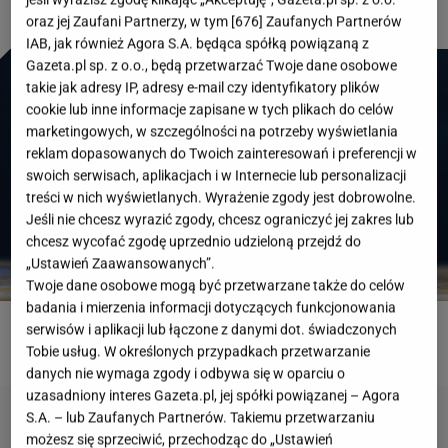
Średnia 7/11
oraz jej Zaufani Partnerzy, w tym [
676
] Zaufanych Partnerów
IAB, jak również Agora S.A. będąca spółką powiązaną z
Gazeta.pl sp. z o.o., będą przetwarzać Twoje dane osobowe
takie jak adresy IP, adresy e-mail czy identyfikatory plików
cookie lub inne informacje zapisane w tych plikach do celów
marketingowych, w szczególności na potrzeby wyświetlania
reklam dopasowanych do Twoich zainteresowań i preferencji w
swoich serwisach, aplikacjach i w Internecie lub personalizacji
treści w nich wyświetlanych. Wyrażenie zgody jest dobrowolne.
Jeśli nie chcesz wyrazić zgody, chcesz ograniczyć jej zakres lub
chcesz wycofać zgodę uprzednio udzieloną przejdź do
„Ustawień Zaawansowanych”.
Twoje dane osobowe mogą być przetwarzane także do celów
badania i mierzenia informacji dotyczących funkcjonowania
serwisów i aplikacji lub łączone z danymi dot. świadczonych
ROZWIĄŻ QUIZ
Tobie usług. W określonych przypadkach przetwarzanie
danych nie wymaga zgody i odbywa się w oparciu o
uzasadniony interes Gazeta.pl, jej spółki powiązanej – Agora
S.A. – lub Zaufanych Partnerów. Takiemu przetwarzaniu
możesz się sprzeciwić, przechodząc do „Ustawień