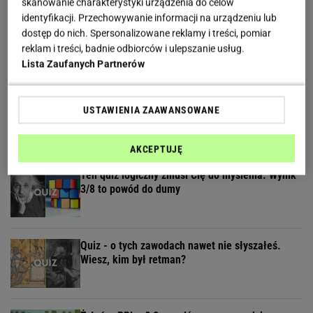
skanowanie charakterystyki urządzenia do celów
identyfikacji. Przechowywanie informacji na urządzeniu lub
Wybraliśmy kadry z 15 polskich filmów.
dostęp do nich. Spersonalizowane reklamy i treści, pomiar
Rozpoznasz tytuły tych produkcji?
reklam i treści, badnie odbiorców i ulepszanie usług.
Lista Zaufanych Partnerów
Dzisiejszy copiątkowy quiz wiedzy nie zostawi na
USTAWIENIA ZAAWANSOWANE
tobie suchej nitki!
AKCEPTUJĘ
Ten quiz logiczny zmusi Cię do myślenia. Wynik
3/8 to powód do dumy
Quiz - o tych zawodach nawet nie słyszałeś.
Wiesz, kim był retman?