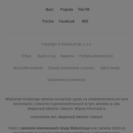
Buzz
Pogoda
Tok.FM
Poczta
Facebook
RSS
Copyright © Gazeta.pl sp. z o.o.
O Nas
Staże u nas
Reklama
Polityka prywatności
Wszystkie artykuły
Zasady korzystania z portalu
Zgłoś uwagi
Ustawienia prywatności
Właściciel niniejszego serwisu nie wyraża zgody na zwielokrotnianie ani inne
korzystanie z utworów rozpowszechnionych w tym serwisie, w celu
eksploracji tekstów i danych. Więcej informacji w
zastrzeżeniu dot. eksploracji tekstów i danych
Treści z
serwisów internetowych Grupy Wyborcza.pl
oraz serwisu tokfm.pl