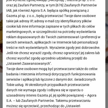
oraz jej Zaufani Partnerzy, w tym [
676
] Zaufanych Partnerów
IAB, jak również Agora S.A. będąca spółką powiązaną z
Gazeta.pl sp. z o.o., będą przetwarzać Twoje dane osobowe
takie jak adresy IP, adresy e-mail czy identyfikatory plików
cookie lub inne informacje zapisane w tych plikach do celów
marketingowych, w szczególności na potrzeby wyświetlania
reklam dopasowanych do Twoich zainteresowań i preferencji w
swoich serwisach, aplikacjach i w Internecie lub personalizacji
treści w nich wyświetlanych. Wyrażenie zgody jest dobrowolne.
Jeśli nie chcesz wyrazić zgody, chcesz ograniczyć jej zakres lub
chcesz wycofać zgodę uprzednio udzieloną przejdź do
„Ustawień Zaawansowanych”.
Twoje dane osobowe mogą być przetwarzane także do celów
badania i mierzenia informacji dotyczących funkcjonowania
serwisów i aplikacji lub łączone z danymi dot. świadczonych
ROZWIĄŻ QUIZ
Tobie usług. W określonych przypadkach przetwarzanie
danych nie wymaga zgody i odbywa się w oparciu o
uzasadniony interes Gazeta.pl, jej spółki powiązanej – Agora
S.A. – lub Zaufanych Partnerów. Takiemu przetwarzaniu
możesz się sprzeciwić, przechodząc do „Ustawień