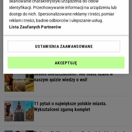
skanowanie charakterystyki urządzenia do celów
identyfikacji. Przechowywanie informacji na urządzeniu lub
To ulubiony quiz każdego Polaka. Pytamy o
dostęp do nich. Spersonalizowane reklamy i treści, pomiar
przysłowia, które musisz znać!
reklam i treści, badnie odbiorców i ulepszanie usług.
Lista Zaufanych Partnerów
Klasówka geograficzna na poziomie liceum. Te
USTAWIENIA ZAAWANSOWANE
fakty powinieneś znać
AKCEPTUJĘ
Jesteś mieszczuchem? Nie masz szans w
naszym quizie wiedzy o wsi!
11 pytań o największe polskie miasta.
Wykształceni zgarną komplet