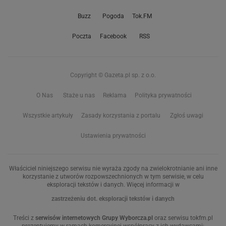
Buzz
Pogoda
Tok.FM
Poczta
Facebook
RSS
Copyright © Gazeta.pl sp. z o.o.
O Nas
Staże u nas
Reklama
Polityka prywatności
Wszystkie artykuły
Zasady korzystania z portalu
Zgłoś uwagi
Ustawienia prywatności
Właściciel niniejszego serwisu nie wyraża zgody na zwielokrotnianie ani inne
korzystanie z utworów rozpowszechnionych w tym serwisie, w celu
eksploracji tekstów i danych. Więcej informacji w
zastrzeżeniu dot. eksploracji tekstów i danych
Treści z
serwisów internetowych Grupy Wyborcza.pl
oraz serwisu tokfm.pl