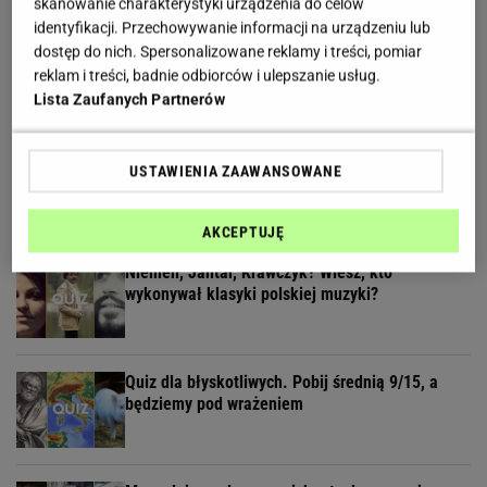
skanowanie charakterystyki urządzenia do celów
identyfikacji. Przechowywanie informacji na urządzeniu lub
Żyłeś w PRL-u? Sprawdź w naszym quizie, czy
dostęp do nich. Spersonalizowane reklamy i treści, pomiar
pamiętasz te programy
reklam i treści, badnie odbiorców i ulepszanie usług.
Lista Zaufanych Partnerów
Geograficzny quiz wyłoni ekspertów. Tylko 30% z
USTAWIENIA ZAAWANSOWANE
was zdobywa komplet!
AKCEPTUJĘ
Niemen, Jantar, Krawczyk? Wiesz, kto
wykonywał klasyki polskiej muzyki?
Quiz dla błyskotliwych. Pobij średnią 9/15, a
będziemy pod wrażeniem