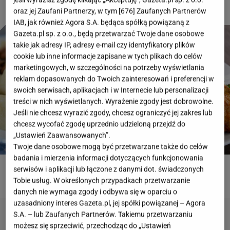
oraz jej Zaufani Partnerzy, w tym [
676
] Zaufanych Partnerów
IAB, jak również Agora S.A. będąca spółką powiązaną z
Gazeta.pl sp. z o.o., będą przetwarzać Twoje dane osobowe
takie jak adresy IP, adresy e-mail czy identyfikatory plików
cookie lub inne informacje zapisane w tych plikach do celów
marketingowych, w szczególności na potrzeby wyświetlania
reklam dopasowanych do Twoich zainteresowań i preferencji w
swoich serwisach, aplikacjach i w Internecie lub personalizacji
treści w nich wyświetlanych. Wyrażenie zgody jest dobrowolne.
Jeśli nie chcesz wyrazić zgody, chcesz ograniczyć jej zakres lub
chcesz wycofać zgodę uprzednio udzieloną przejdź do
„Ustawień Zaawansowanych”.
Twoje dane osobowe mogą być przetwarzane także do celów
badania i mierzenia informacji dotyczących funkcjonowania
serwisów i aplikacji lub łączone z danymi dot. świadczonych
ROZWIĄŻ QUIZ
Tobie usług. W określonych przypadkach przetwarzanie
danych nie wymaga zgody i odbywa się w oparciu o
uzasadniony interes Gazeta.pl, jej spółki powiązanej – Agora
S.A. – lub Zaufanych Partnerów. Takiemu przetwarzaniu
możesz się sprzeciwić, przechodząc do „Ustawień