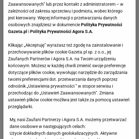
Zaawansowanych” lub przez kontakt z administratorem – w
zależności od zakresu sprzeciwu i podmiotu, wobec którego
jest kierowany. Więcej informacji o przetwarzaniu danych
osobowych znajdziesz w dokumencie
Polityka Prywatności
Gazeta.pl
i
Polityka Prywatności Agora S.A.
Klikając „Akceptuję” wyrażasz też zgodę na zainstalowanie i
przechowywanie plików cookie Gazeta.pl sp. z o.o., jej
Zaufanych Partnerów i Agora S.A. na Twoim urządzeniu
końcowym. Możesz w każdej chwili zmienić swoje preferencje
dotyczące plików cookie, wywołując narzędzie do zarządzania
twoimi preferencjami dot. przetwarzania danych poprzez
odnośnik „Ustawienia prywatności ” w stopce serwisu i
przechodząc do „Ustawień Zaawansowanych”. Zmiana
ustawień plików cookie możliwa jest także za pomocą ustawień
przeglądarki.
My, nasi Zaufani Partnerzy i Agora S.A. możemy przetwarzać
Quiz - o tych zawodach nawet nie słyszałeś.
dane osobowe w następujących celach:
Wiesz, kim był retman?
Użycie dokładnych danych geolokalizacyjnych. Aktywne