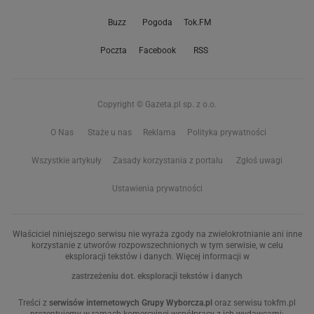
Buzz
Pogoda
Tok.FM
Poczta
Facebook
RSS
Copyright © Gazeta.pl sp. z o.o.
O Nas
Staże u nas
Reklama
Polityka prywatności
Wszystkie artykuły
Zasady korzystania z portalu
Zgłoś uwagi
Ustawienia prywatności
Właściciel niniejszego serwisu nie wyraża zgody na zwielokrotnianie ani inne
korzystanie z utworów rozpowszechnionych w tym serwisie, w celu
eksploracji tekstów i danych. Więcej informacji w
zastrzeżeniu dot. eksploracji tekstów i danych
Treści z
serwisów internetowych Grupy Wyborcza.pl
oraz serwisu tokfm.pl