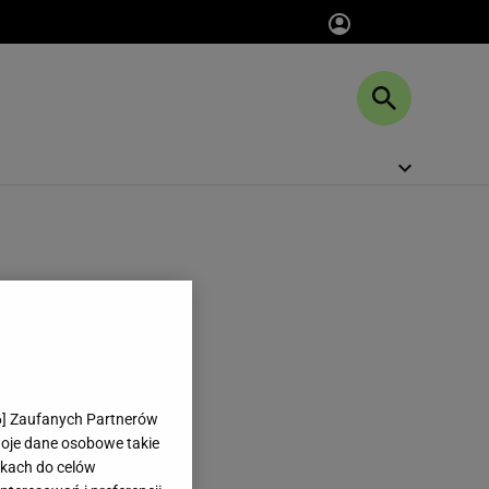
6
] Zaufanych Partnerów
woje dane osobowe takie
likach do celów