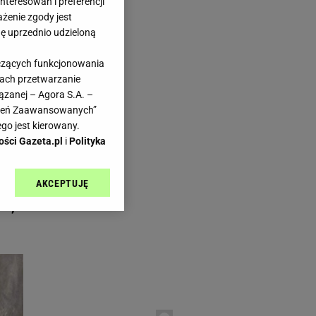
teresowań i preferencji
ażenie zgody jest
dę uprzednio udzieloną
yczących funkcjonowania
kach przetwarzanie
ązanej – Agora S.A. –
la
awień Zaawansowanych”
go jest kierowany.
ości Gazeta.pl
i
Polityka
w w
AKCEPTUJĘ
l sp. z o.o., jej
ów,
ić swoje preferencje
arzania danych poprzez
ych”. Zmiana ustawień
ach:
 celów identyfikacji.
omiar reklam i treści,