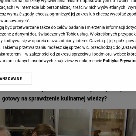
gólności na potrzeby wyświetlania reklam dopasowanych do Twoich zain
acjach i w Internecie lub personalizacji treści w nich wyświetlanych. Wyr
cesz wyrazić zgody, chcesz ograniczyć jej zakres lub chcesz wycofać zgo
aawansowanych”.
 być przetwarzane także do celów badania i mierzenia informacji dot
 łączone z danymi dot. świadczonych Tobie usług. W określonych przypad
jak ryba w wodzie? 11/11 to dla ciebie bułka z masłem - Gazeta.pl I Haps.pl
i odbywa się w oparciu o uzasadniony interes Gazeta.pl, jej spółki powi
z się jak ryba w wodzie? 11/11 to d
. Takiemu przetwarzaniu możesz się sprzeciwić, przechodząc do „Ust
nistratorem – w zależności od zakresu sprzeciwu i podmiotu, wobec które
em
etwarzaniu danych osobowych znajdziesz w dokumencie
Polityka Prywatn
gotowanie masz we krwi? W takim razie komplet punktó
WANSOWANE
żasz też zgodę na zainstalowanie i przechowywanie plików cookie Gazeta.p
a z masłem. Jeśli jednak nie uda ci się zdobyć 11 punkt
gora S.A. na Twoim urządzeniu końcowym. Możesz w każdej chwili zmien
 wywołując narzędzie do zarządzania twoimi preferencjami dot. przetw
k, gotowy na sprawdzenie kulinarnej wiedzy?
ywatności ” w stopce serwisu i przechodząc do „Ustawień Zaawansowan
st także za pomocą ustawień przeglądarki.
rzy i Agora S.A. możemy przetwarzać dane osobowe w następujących cel
 geolokalizacyjnych. Aktywne skanowanie charakterystyki urządzenia do
 na urządzeniu lub dostęp do nich. Spersonalizowane reklamy i treści, p