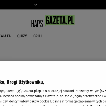
ZIECKO
MOTO
ŚWIATA
QUIZY
GRILL
ko, Drogi Użytkowniku,
jąc „Akceptuję”, Gazeta.pl sp. z o.o. oraz jej Zaufani Partnerzy, w tym [
67
.A. będąca spółką powiązaną z Gazeta.pl sp. z o.o., będą przetwarzać T
ail czy identyfikatory plików cookie lub inne informacje zapisane w tych p