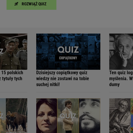
ROZWIĄŻ QUIZ
 15 polskich
Dzisiejszy copiątkowy quiz
Ten quiz log
 tytuły tych
wiedzy nie zostawi na tobie
myślenia. W
suchej nitki!
dumy