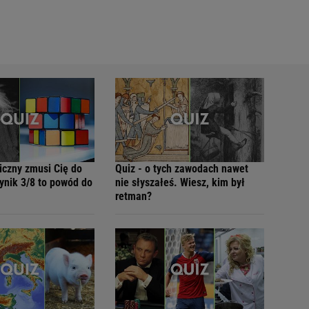
iczny zmusi Cię do
Quiz - o tych zawodach nawet
ynik 3/8 to powód do
nie słyszałeś. Wiesz, kim był
retman?