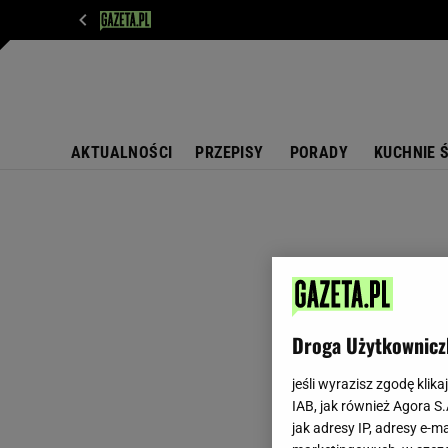
WIADOMOŚCI
NEXT
SPORT
PLOTEK
D
AKTUALNOŚCI
PRZEPISY
PORADY
KUCHNIE 
Droga Użytkownicz
jeśli wyrazisz zgodę klika
IAB, jak również Agora S
jak adresy IP, adresy e-m