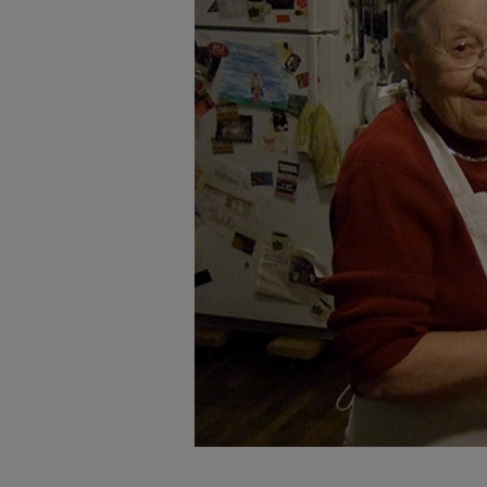
badnie odbiorców i uleps