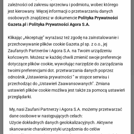
zależności od zakresu sprzeciwu i podmiotu, wobec którego
jest kierowany. Więcej informacji o przetwarzaniu danych
osobowych znajdziesz w dokumencie
Polityka Prywatności
Gazeta.pl
i
Polityka Prywatności Agora S.A.
Klikając „Akceptuję” wyrażasz też zgodę na zainstalowanie i
przechowywanie plików cookie Gazeta.pl sp. z o.o., jej
Zaufanych Partnerów i Agora S.A. na Twoim urządzeniu
końcowym. Możesz w każdej chwili zmienić swoje preferencje
dotyczące plików cookie, wywołując narzędzie do zarządzania
twoimi preferencjami dot. przetwarzania danych poprzez
odnośnik „Ustawienia prywatności ” w stopce serwisu i
To ulubiony quiz każdego Polaka. Pytamy o
przechodząc do „Ustawień Zaawansowanych”. Zmiana
przysłowia, które musisz znać!
ustawień plików cookie możliwa jest także za pomocą ustawień
przeglądarki.
Klasówka geograficzna na poziomie liceum. Te
My, nasi Zaufani Partnerzy i Agora S.A. możemy przetwarzać
fakty powinieneś znać
dane osobowe w następujących celach:
Użycie dokładnych danych geolokalizacyjnych. Aktywne
skanowanie charakterystyki urządzenia do celów