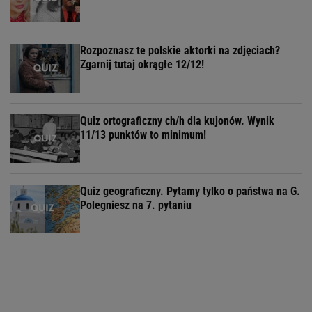
Rozpoznasz te polskie aktorki na zdjęciach?
Zgarnij tutaj okrągłe 12/12!
Quiz ortograficzny ch/h dla kujonów. Wynik
11/13 punktów to minimum!
Quiz geograficzny. Pytamy tylko o państwa na G.
Polegniesz na 7. pytaniu