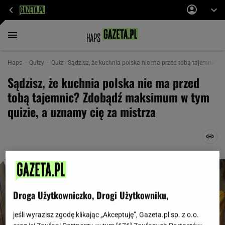
Haps
Quizy
Quiz - Sądzisz, że kuchnia polska nie ma przed tobą tajemnic? 
Sądzisz, że kuchnia polska nie ma przed
tobą tajemnic? Zdobądź maksimum w tym
quizie, a uznamy cię za mistrza
Droga Użytkowniczko, Drogi Użytkowniku,
jeśli wyrazisz zgodę klikając „Akceptuję”, Gazeta.pl sp. z o.o.