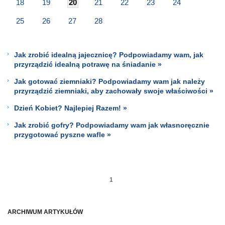
18
19
20
21
22
23
24
25
26
27
28
Jak zrobić idealną jajecznicę? Podpowiadamy wam, jak
przyrządzić idealną potrawę na śniadanie »
Jak gotować ziemniaki? Podpowiadamy wam jak należy
przyrządzić ziemniaki, aby zachowały swoje właściwości »
Dzień Kobiet? Najlepiej Razem! »
Jak zrobić gofry? Podpowiadamy wam jak własnoręcznie
przygotować pyszne wafle »
1
ARCHIWUM ARTYKUŁÓW