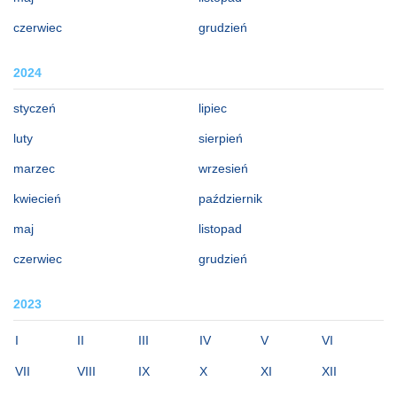
czerwiec
grudzień
2024
styczeń
lipiec
luty
sierpień
marzec
wrzesień
kwiecień
październik
maj
listopad
czerwiec
grudzień
2023
I
II
III
IV
V
VI
VII
VIII
IX
X
XI
XII