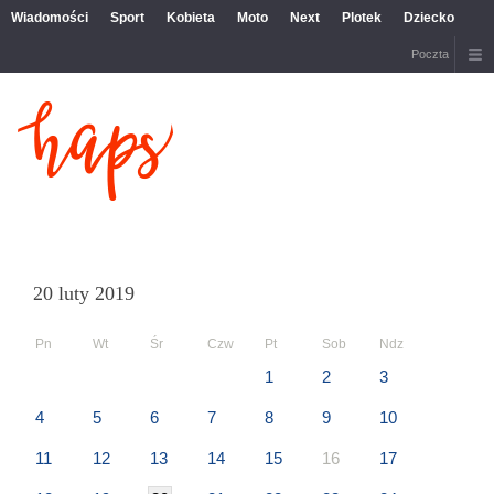
Wiadomości
Sport
Kobieta
Moto
Next
Plotek
Dziecko
Poczta
20 luty 2019
Pn
Wt
Śr
Czw
Pt
Sob
Ndz
1
2
3
4
5
6
7
8
9
10
11
12
13
14
15
16
17