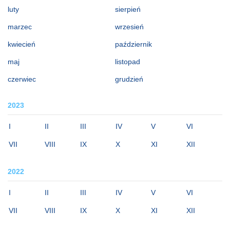
luty
sierpień
marzec
wrzesień
kwiecień
październik
maj
listopad
czerwiec
grudzień
2023
I
II
III
IV
V
VI
VII
VIII
IX
X
XI
XII
2022
I
II
III
IV
V
VI
VII
VIII
IX
X
XI
XII