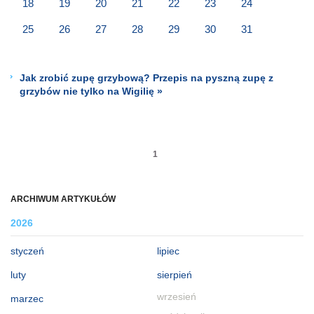
18
19
20
21
22
23
24
25
26
27
28
29
30
31
Jak zrobić zupę grzybową? Przepis na pyszną zupę z
grzybów nie tylko na Wigilię »
1
ARCHIWUM ARTYKUŁÓW
2026
styczeń
lipiec
luty
sierpień
wrzesień
marzec