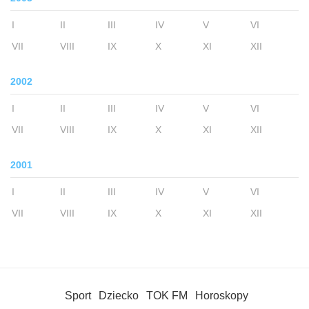
I
II
III
IV
V
VI
VII
VIII
IX
X
XI
XII
2002
I
II
III
IV
V
VI
VII
VIII
IX
X
XI
XII
2001
I
II
III
IV
V
VI
VII
VIII
IX
X
XI
XII
Sport
Dziecko
TOK FM
Horoskopy