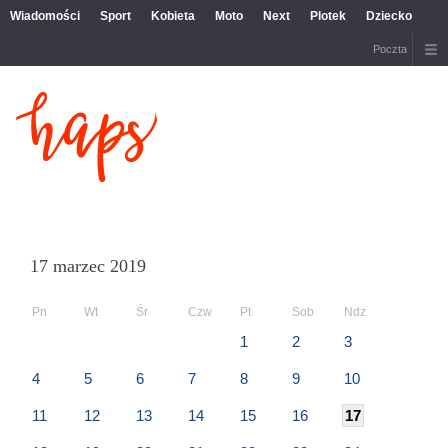
Wiadomości
Sport
Kobieta
Moto
Next
Plotek
Dziecko
Poczta
17 marzec 2019
Pn
Wt
Śr
Czw
Pt
Sob
Ndz
1
2
3
4
5
6
7
8
9
10
11
12
13
14
15
16
17