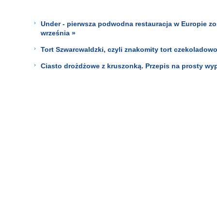
Under - pierwsza podwodna restauracja w Europie zos
września »
Tort Szwarcwaldzki, czyli znakomity tort czekoladow
Ciasto drożdżowe z kruszonką. Przepis na prosty wy