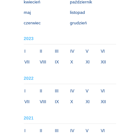
kwiecień
październik
maj
listopad
czerwiec
grudzień
2023
I
II
III
IV
V
VI
VII
VIII
IX
X
XI
XII
2022
I
II
III
IV
V
VI
VII
VIII
IX
X
XI
XII
2021
I
II
III
IV
V
VI