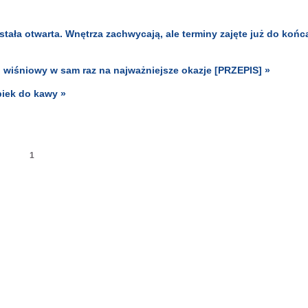
tała otwarta. Wnętrza zachwycają, ale terminy zajęte już do końc
o wiśniowy w sam raz na najważniejsze okazje [PRZEPIS] »
piek do kawy »
1