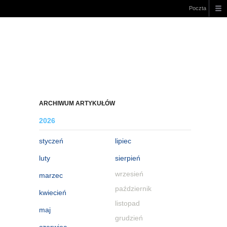
Poczta
ARCHIWUM ARTYKUŁÓW
2026
styczeń
lipiec
luty
sierpień
wrzesień
marzec
październik
kwiecień
listopad
maj
grudzień
czerwiec