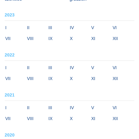
2023
I
II
III
IV
V
VI
VII
VIII
IX
X
XI
XII
2022
I
II
III
IV
V
VI
VII
VIII
IX
X
XI
XII
2021
I
II
III
IV
V
VI
VII
VIII
IX
X
XI
XII
2020