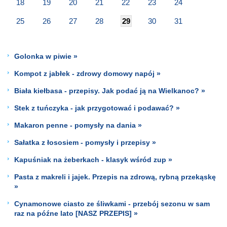
18
19
20
21
22
23
24
25
26
27
28
29
30
31
Golonka w piwie »
Kompot z jabłek - zdrowy domowy napój »
Biała kiełbasa - przepisy. Jak podać ją na Wielkanoc? »
Stek z tuńczyka - jak przygotować i podawać? »
Makaron penne - pomysły na dania »
Sałatka z łososiem - pomysły i przepisy »
Kapuśniak na żeberkach - klasyk wśród zup »
Pasta z makreli i jajek. Przepis na zdrową, rybną przekąskę
»
Cynamonowe ciasto ze śliwkami - przebój sezonu w sam
raz na późne lato [NASZ PRZEPIS] »