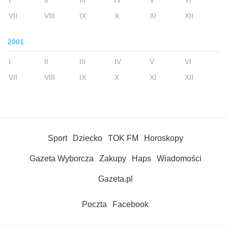
I
II
III
IV
V
VI
VII
VIII
IX
X
XI
XII
2001
I
II
III
IV
V
VI
VII
VIII
IX
X
XI
XII
Sport
Dziecko
TOK FM
Horoskopy
Gazeta Wyborcza
Zakupy
Haps
Wiadomości
Gazeta.pl
Poczta
Facebook