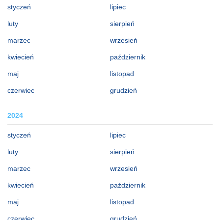
styczeń
lipiec
luty
sierpień
marzec
wrzesień
kwiecień
październik
maj
listopad
czerwiec
grudzień
2024
styczeń
lipiec
luty
sierpień
marzec
wrzesień
kwiecień
październik
maj
listopad
czerwiec
grudzień