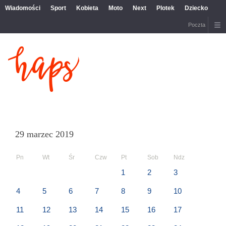
Wiadomości
Sport
Kobieta
Moto
Next
Plotek
Dziecko
Poczta
29 marzec 2019
Pn
Wt
Śr
Czw
Pt
Sob
Ndz
1
2
3
4
5
6
7
8
9
10
11
12
13
14
15
16
17