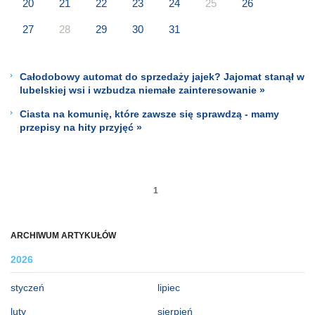
20
21
22
23
24
25
26
27
28
29
30
31
Całodobowy automat do sprzedaży jajek? Jajomat stanął w
lubelskiej wsi i wzbudza niemałe zainteresowanie »
Ciasta na komunię, które zawsze się sprawdzą - mamy
przepisy na hity przyjęć »
1
ARCHIWUM ARTYKUŁÓW
2026
styczeń
lipiec
luty
sierpień