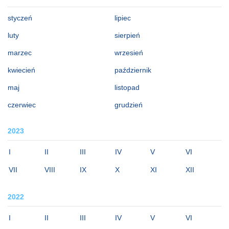
styczeń
lipiec
luty
sierpień
marzec
wrzesień
kwiecień
październik
maj
listopad
czerwiec
grudzień
2023
I
II
III
IV
V
VI
VII
VIII
IX
X
XI
XII
2022
I
II
III
IV
V
VI