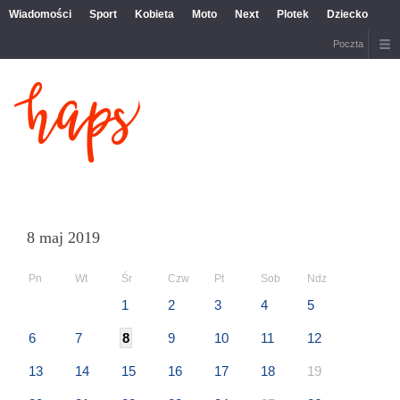
Wiadomości
Sport
Kobieta
Moto
Next
Plotek
Dziecko
Poczta
8 maj 2019
Pn
Wt
Śr
Czw
Pt
Sob
Ndz
1
2
3
4
5
6
7
8
9
10
11
12
13
14
15
16
17
18
19