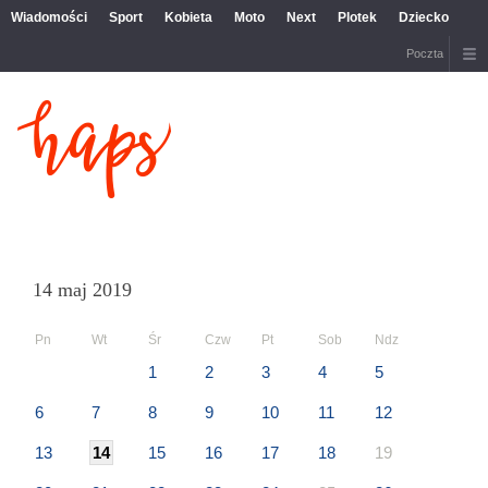
Wiadomości
Sport
Kobieta
Moto
Next
Plotek
Dziecko
Poczta
14 maj 2019
Pn
Wt
Śr
Czw
Pt
Sob
Ndz
1
2
3
4
5
6
7
8
9
10
11
12
13
14
15
16
17
18
19