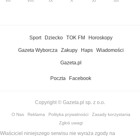
VII
VIII
IX
X
XI
XII
Sport
Dziecko
TOK FM
Horoskopy
Gazeta Wyborcza
Zakupy
Haps
Wiadomości
Gazeta.pl
Poczta
Facebook
Copyright © Gazeta.pl sp. z o.o.
O Nas
Reklama
Polityka prywatności
Zasady korzystania
Zgłoś uwagi
Właściciel niniejszego serwisu nie wyraża zgody na