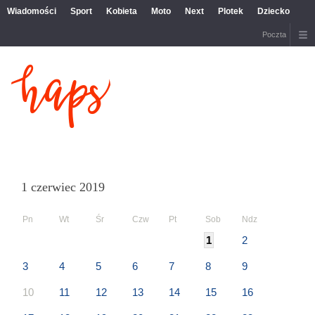
Wiadomości
Sport
Kobieta
Moto
Next
Plotek
Dziecko
Poczta
1 czerwiec 2019
Pn
Wt
Śr
Czw
Pt
Sob
Ndz
1
2
3
4
5
6
7
8
9
10
11
12
13
14
15
16