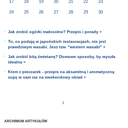
17
18
19
20
21
22
23
24
25
26
27
28
29
30
Jak zrobić ogórki małosolne? Przepis i porady »
To, co podają w japońskich restauracjach, nie jest
prawdziwym wasabi. Jesz tzw. "western wasabi" »
Jak zrobić bitą śmietanę? Domowe sposoby, by wyszła
idealna »
Krem z pieczarek - przepis na aksamitną i aromatyczną
zupę w sam raz na weekendowy obiad »
1
ARCHIWUM ARTYKUŁÓW