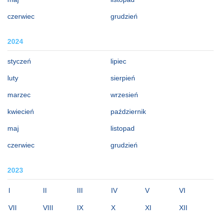
czerwiec
grudzień
2024
styczeń
lipiec
luty
sierpień
marzec
wrzesień
kwiecień
październik
maj
listopad
czerwiec
grudzień
2023
I
II
III
IV
V
VI
VII
VIII
IX
X
XI
XII