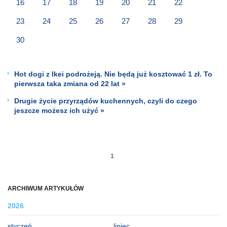
16
17
18
19
20
21
22
23
24
25
26
27
28
29
30
Hot dogi z Ikei podrożeją. Nie będą już kosztować 1 zł. To
pierwsza taka zmiana od 22 lat »
Drugie życie przyrządów kuchennych, czyli do czego
jeszcze możesz ich użyć »
1
ARCHIWUM ARTYKUŁÓW
2026
styczeń
lipiec