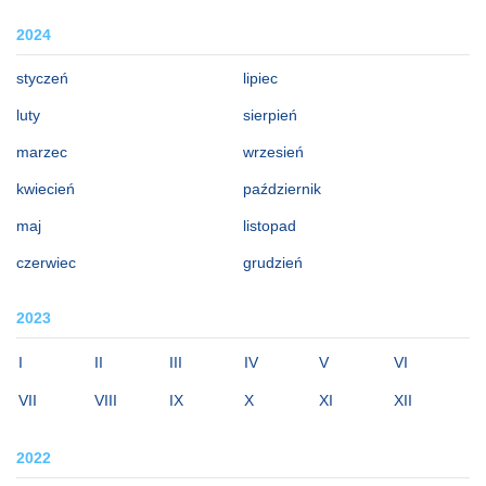
2024
styczeń
lipiec
luty
sierpień
marzec
wrzesień
kwiecień
październik
maj
listopad
czerwiec
grudzień
2023
I
II
III
IV
V
VI
VII
VIII
IX
X
XI
XII
2022