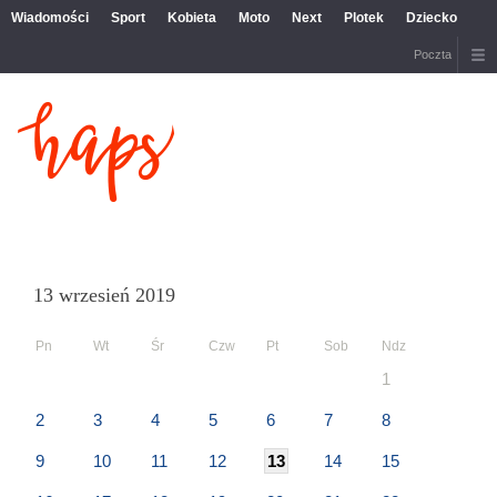
Wiadomości
Sport
Kobieta
Moto
Next
Plotek
Dziecko
Poczta
13 wrzesień 2019
Pn
Wt
Śr
Czw
Pt
Sob
Ndz
1
2
3
4
5
6
7
8
9
10
11
12
13
14
15