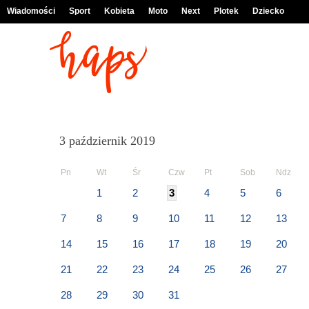
Wiadomości
Sport
Kobieta
Moto
Next
Plotek
Dziecko
3 październik 2019
Pn
Wt
Śr
Czw
Pt
Sob
Ndz
1
2
3
4
5
6
7
8
9
10
11
12
13
14
15
16
17
18
19
20
21
22
23
24
25
26
27
28
29
30
31