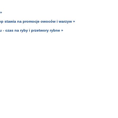
 »
lep stawia na promocje owoców i warzyw »
 - czas na ryby i przetwory rybne »