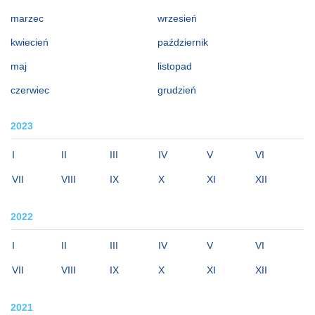
marzec
wrzesień
kwiecień
październik
maj
listopad
czerwiec
grudzień
2023
I
II
III
IV
V
VI
VII
VIII
IX
X
XI
XII
2022
I
II
III
IV
V
VI
VII
VIII
IX
X
XI
XII
2021