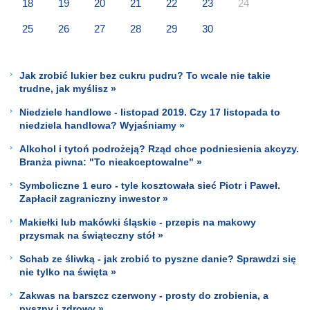
18
19
20
21
22
23
24
25
26
27
28
29
30
Jak zrobić lukier bez cukru pudru? To wcale nie takie
trudne, jak myślisz »
Niedziele handlowe - listopad 2019. Czy 17 listopada to
niedziela handlowa? Wyjaśniamy »
Alkohol i tytoń podrożeją? Rząd chce podniesienia akcyzy.
Branża piwna: "To nieakceptowalne" »
Symboliczne 1 euro - tyle kosztowała sieć Piotr i Paweł.
Zapłacił zagraniczny inwestor »
Makiełki lub makówki śląskie - przepis na makowy
przysmak na świąteczny stół »
Schab ze śliwką - jak zrobić to pyszne danie? Sprawdzi się
nie tylko na święta »
Zakwas na barszcz czerwony - prosty do zrobienia, a
pyszny i zdrowy »