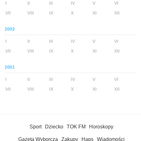
I
II
III
IV
V
VI
VII
VIII
IX
X
XI
XII
2002
I
II
III
IV
V
VI
VII
VIII
IX
X
XI
XII
2001
I
II
III
IV
V
VI
VII
VIII
IX
X
XI
XII
Sport
Dziecko
TOK FM
Horoskopy
Gazeta Wyborcza
Zakupy
Haps
Wiadomości