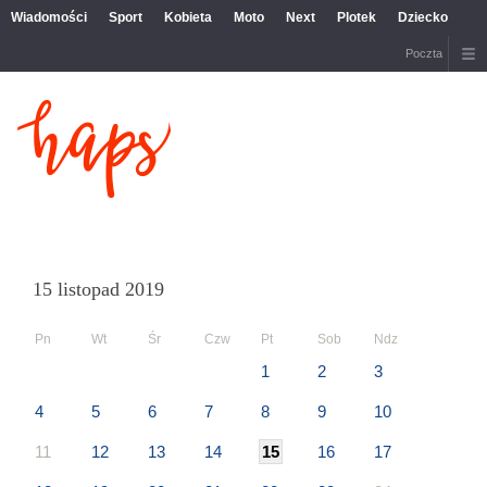
Wiadomości
Sport
Kobieta
Moto
Next
Plotek
Dziecko
Poczta
15 listopad 2019
Pn
Wt
Śr
Czw
Pt
Sob
Ndz
1
2
3
4
5
6
7
8
9
10
11
12
13
14
15
16
17