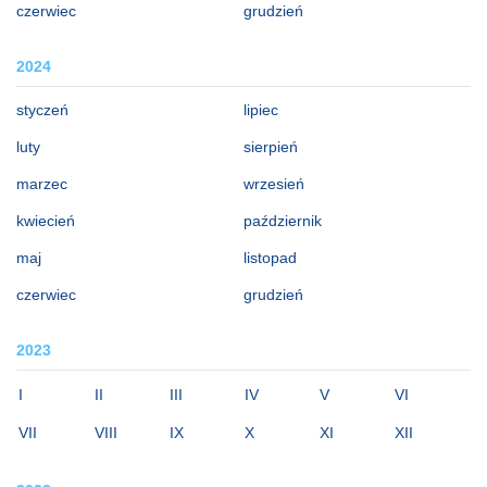
czerwiec
grudzień
2024
styczeń
lipiec
luty
sierpień
marzec
wrzesień
kwiecień
październik
maj
listopad
czerwiec
grudzień
2023
I
II
III
IV
V
VI
VII
VIII
IX
X
XI
XII