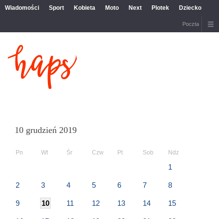
Wiadomości
Sport
Kobieta
Moto
Next
Plotek
Dziecko
Poczta
10 grudzień 2019
Pn
Wt
Śr
Czw
Pt
Sob
Ndz
1
2
3
4
5
6
7
8
9
10
11
12
13
14
15