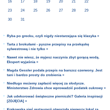
16
17
18
19
20
21
22
23
24
25
26
27
28
29
30
31
Ryba po grecku, czyli nigdy niestarzejąca się klasyka »
Tarta z brokułami - pyszne przepisy na przekąskę
sylwestrową i nie tylko »
Nawet nie wiesz, że myjesz naczynia zbyt gorącą wodą.
Ekspert wyjaśnia »
Magda Gessler podała przepis na barszcz czerwony. Jest
tani i bardzo prosty do zrobienia »
Niedługo możemy zapłacić więcej za słodycze.
Ministerstwo Zdrowia chce wprowadzić podatek cukrowy »
Jak udekorować świąteczne pierniczki? Galeria inspiracji
[ZDJĘCIA] »
Krakowska sieć restauracji otworzyła pierwszy lokal za