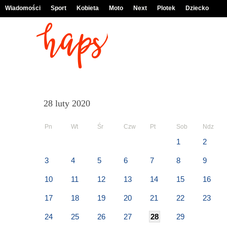
Wiadomości
Sport
Kobieta
Moto
Next
Plotek
Dziecko
28 luty 2020
Pn
Wt
Śr
Czw
Pt
Sob
Ndz
1
2
3
4
5
6
7
8
9
10
11
12
13
14
15
16
17
18
19
20
21
22
23
24
25
26
27
28
29