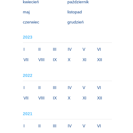
kwiecień
październik
maj
listopad
czerwiec
grudzień
2023
I
II
III
IV
V
VI
VII
VIII
IX
X
XI
XII
2022
I
II
III
IV
V
VI
VII
VIII
IX
X
XI
XII
2021
I
II
III
IV
V
VI