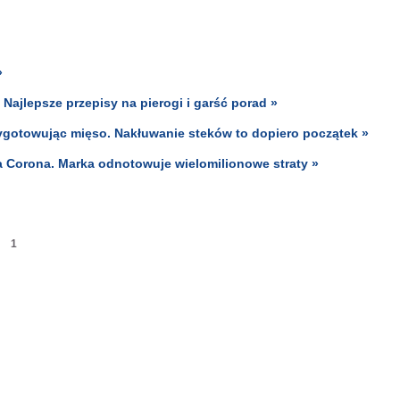
»
 Najlepsze przepisy na pierogi i garść porad »
zygotowując mięso. Nakłuwanie steków to dopiero początek »
a Corona. Marka odnotowuje wielomilionowe straty »
1