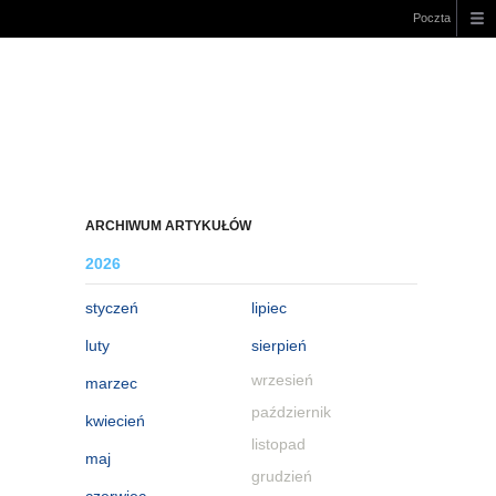
Poczta
ARCHIWUM ARTYKUŁÓW
2026
styczeń
lipiec
luty
sierpień
wrzesień
marzec
październik
kwiecień
listopad
maj
grudzień
czerwiec