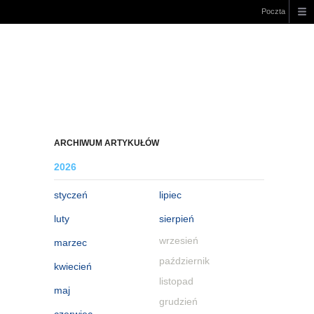
Poczta
ARCHIWUM ARTYKUŁÓW
2026
styczeń
lipiec
luty
sierpień
wrzesień
marzec
październik
kwiecień
listopad
maj
grudzień
czerwiec