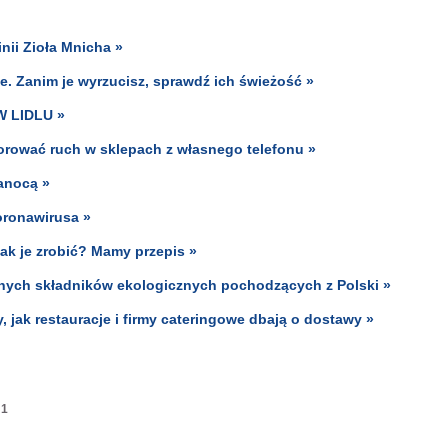
nii Zioła Mnicha »
e. Zanim je wyrzucisz, sprawdź ich świeżość »
 LIDLU »
rować ruch w sklepach z własnego telefonu »
kanocą »
oronawirusa »
Jak je zrobić? Mamy przepis »
wanych składników ekologicznych pochodzących z Polski »
 jak restauracje i firmy cateringowe dbają o dostawy »
1