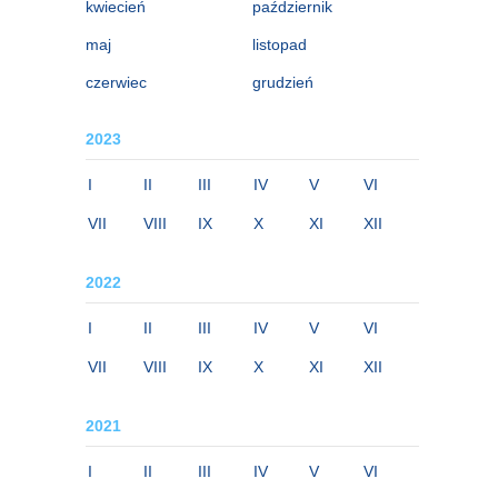
kwiecień
październik
maj
listopad
czerwiec
grudzień
2023
I
II
III
IV
V
VI
VII
VIII
IX
X
XI
XII
2022
I
II
III
IV
V
VI
VII
VIII
IX
X
XI
XII
2021
I
II
III
IV
V
VI