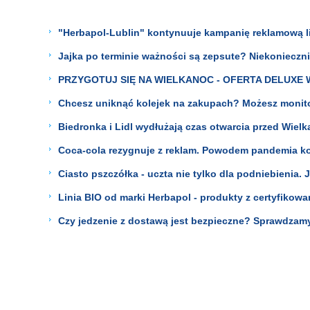
"Herbapol-Lublin" kontynuuje kampanię reklamową li
Jajka po terminie ważności są zepsute? Niekonieczni
PRZYGOTUJ SIĘ NA WIELKANOC - OFERTA DELUXE W
Chcesz uniknąć kolejek na zakupach? Możesz monito
Biedronka i Lidl wydłużają czas otwarcia przed Wiel
Coca-cola rezygnuje z reklam. Powodem pandemia k
Ciasto pszczółka - uczta nie tylko dla podniebienia. 
Linia BIO od marki Herbapol - produkty z certyfiko
Czy jedzenie z dostawą jest bezpieczne? Sprawdzamy,