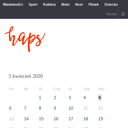
Wiadomości
Sport
Kobieta
Moto
Next
Plotek
Dziecko
Poczta
5 kwiecień 2020
Pn
Wt
Śr
Czw
Pt
Sob
Ndz
1
2
3
4
5
6
7
8
9
10
11
12
13
14
15
16
17
18
19