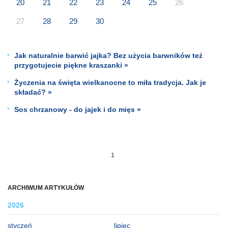
20
21
22
23
24
25
26
27
28
29
30
Jak naturalnie barwić jajka? Bez użycia barwników też
przygotujecie piękne kraszanki »
Życzenia na święta wielkanocne to miła tradycja. Jak je
składać? »
Sos chrzanowy - do jajek i do mięs »
1
ARCHIWUM ARTYKUŁÓW
2026
styczeń
lipiec