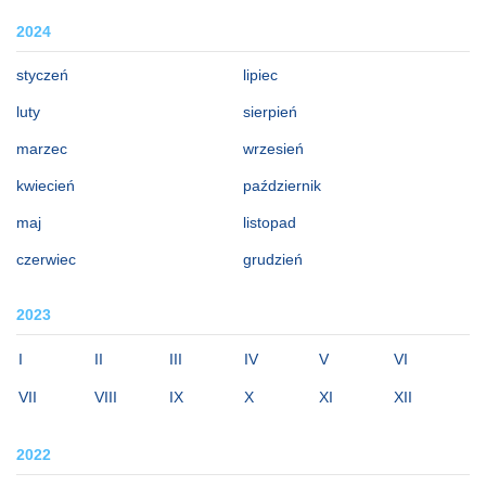
2024
styczeń
lipiec
luty
sierpień
marzec
wrzesień
kwiecień
październik
maj
listopad
czerwiec
grudzień
2023
I
II
III
IV
V
VI
VII
VIII
IX
X
XI
XII
2022