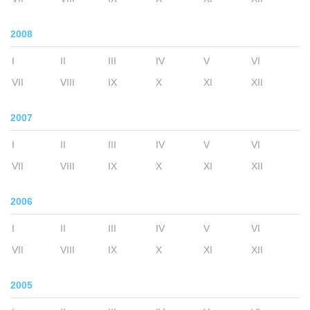
2008
I
II
III
IV
V
VI
VII
VIII
IX
X
XI
XII
2007
I
II
III
IV
V
VI
VII
VIII
IX
X
XI
XII
2006
I
II
III
IV
V
VI
VII
VIII
IX
X
XI
XII
2005