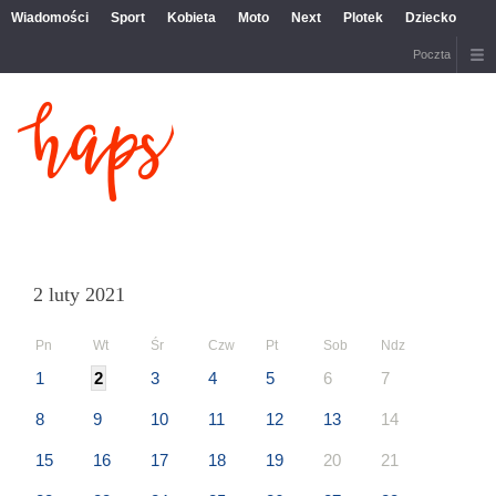
Wiadomości
Sport
Kobieta
Moto
Next
Plotek
Dziecko
Poczta
2 luty 2021
Pn
Wt
Śr
Czw
Pt
Sob
Ndz
1
2
3
4
5
6
7
8
9
10
11
12
13
14
15
16
17
18
19
20
21