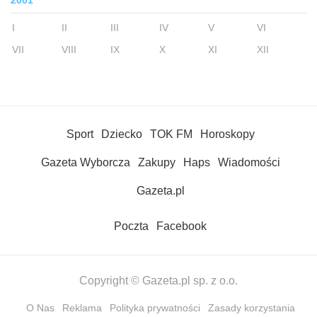
2001
I
II
III
IV
V
VI
VII
VIII
IX
X
XI
XII
Sport
Dziecko
TOK FM
Horoskopy
Gazeta Wyborcza
Zakupy
Haps
Wiadomości
Gazeta.pl
Poczta
Facebook
Copyright © Gazeta.pl sp. z o.o.
O Nas
Reklama
Polityka prywatności
Zasady korzystania