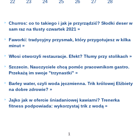
22
23
24
25
26
27
28
Churros: co to takiego i jak je przyrządzić? Słodki deser w
sam raz na tłusty czwartek 2021 »
Faworki: tradycyjny przysmak, który przygotujesz w kilka
minut »
Włosi otworzyli restauracje. Efekt? Tłumy przy stolikach »
Szczecin. Nauczyciele chcą pomóc pracownikom gastro.
Przekażą im swoje "trzynastki" »
Barley water, czyli woda jęczmienna. Trik królowej Elżbiety
na dobre zdrowie? »
Jajko jak w ofercie śniadaniowej kawiarni? Trenerka
fitness podpowiada: wykorzystaj trik z wodą »
1