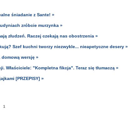
alne śniadanie z Sante! »
 budyniach zróbcie murzynka »
ją złudzeń. Raczej czekają nas obostrzenia »
kują? Szef kuchni tworzy niezwykle... nieapetyczne desery »
a domową wersję »
i. Właściciele: "Kompletna fikcja". Teraz się tłumaczą »
jajkami [PRZEPISY] »
1