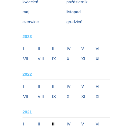
kwiecień
październik
maj
listopad
czerwiec
grudzień
2023
I
II
III
IV
V
VI
VII
VIII
IX
X
XI
XII
2022
I
II
III
IV
V
VI
VII
VIII
IX
X
XI
XII
2021
I
II
III
IV
V
VI