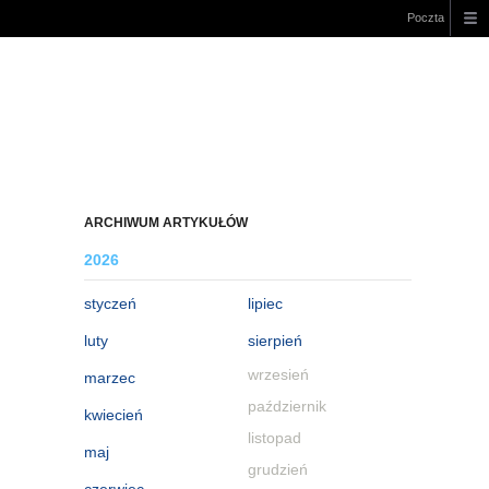
Poczta
ARCHIWUM ARTYKUŁÓW
2026
styczeń
lipiec
luty
sierpień
wrzesień
marzec
październik
kwiecień
listopad
maj
grudzień
czerwiec