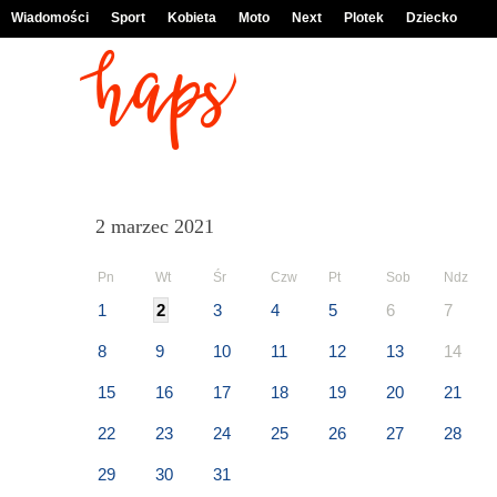
Wiadomości
Sport
Kobieta
Moto
Next
Plotek
Dziecko
2 marzec 2021
Pn
Wt
Śr
Czw
Pt
Sob
Ndz
1
2
3
4
5
6
7
8
9
10
11
12
13
14
15
16
17
18
19
20
21
22
23
24
25
26
27
28
29
30
31