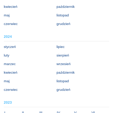
kwiecień
październik
maj
listopad
czerwiec
grudzień
2024
styczeń
lipiec
luty
sierpień
marzec
wrzesień
kwiecień
październik
maj
listopad
czerwiec
grudzień
2023
I
II
III
IV
V
VI