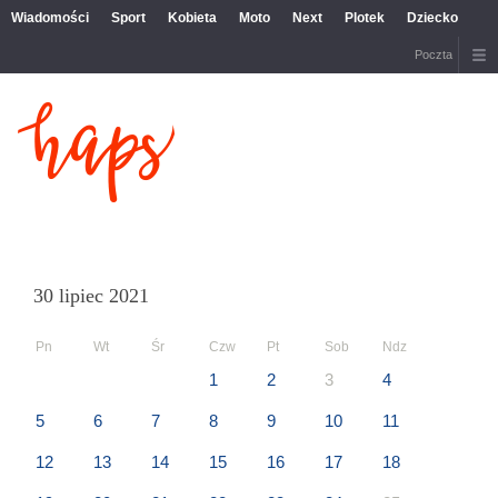
Wiadomości
Sport
Kobieta
Moto
Next
Plotek
Dziecko
Poczta
30 lipiec 2021
Pn
Wt
Śr
Czw
Pt
Sob
Ndz
1
2
3
4
5
6
7
8
9
10
11
12
13
14
15
16
17
18