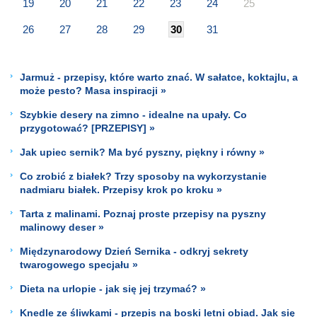
19
20
21
22
23
24
25
26
27
28
29
30
31
Jarmuż - przepisy, które warto znać. W sałatce, koktajlu, a
może pesto? Masa inspiracji »
Szybkie desery na zimno - idealne na upały. Co
przygotować? [PRZEPISY] »
Jak upiec sernik? Ma być pyszny, piękny i równy »
Co zrobić z białek? Trzy sposoby na wykorzystanie
nadmiaru białek. Przepisy krok po kroku »
Tarta z malinami. Poznaj proste przepisy na pyszny
malinowy deser »
Międzynarodowy Dzień Sernika - odkryj sekrety
twarogowego specjału »
Dieta na urlopie - jak się jej trzymać? »
Knedle ze śliwkami - przepis na boski letni obiad. Jak się