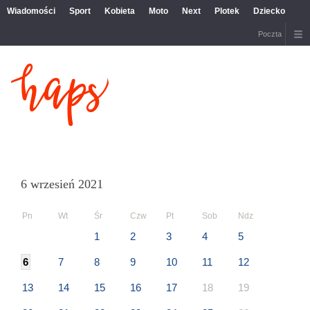
Wiadomości
Sport
Kobieta
Moto
Next
Plotek
Dziecko
Poczta
6 wrzesień 2021
Pn
Wt
Śr
Czw
Pt
Sob
Ndz
1
2
3
4
5
6
7
8
9
10
11
12
13
14
15
16
17
18
19