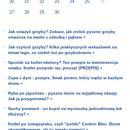
20
21
22
23
24
25
26
27
28
29
30
Jak smażyć grzyby? Zobacz, jak zrobić pyszne grzyby
smażone na maśle z cebulką i jajkiem »
Jak czyścić grzyby? Kilka praktycznych wskazówek na
temat tego, co zrobić tuż po grzybobraniu »
Sposób na kotlet mielony? Ten przepis to kwintesencja
smaku. Kotlet pożarski raz, proszę! [PRZEPIS] »
Zupa z dyni - przepis. Smak jesieni, który rządzi w każdym
domu »
Ryba po japońsku - pyszne danie na wyjątkową okazję.
Jak ją przygotować? »
Suchy prowiant - co kupić na wycieczkę jednodniową lub
dłuższą? »
Kotlet po szwajcarsku, czyli "polski" Cordon Bleu. Brzmi
skomplikowanie, ale to prosty przepis! »