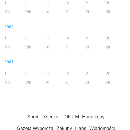
I
II
III
IV
V
VI
VII
VIII
IX
X
XI
XII
2002
I
II
III
IV
V
VI
VII
VIII
IX
X
XI
XII
2001
I
II
III
IV
V
VI
VII
VIII
IX
X
XI
XII
Sport
Dziecko
TOK FM
Horoskopy
Gazeta Wyborcza
Zakupy
Haps
Wiadomości