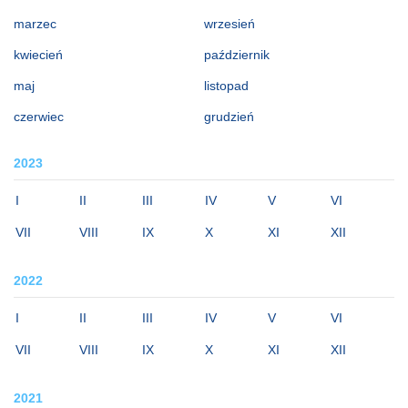
marzec
wrzesień
kwiecień
październik
maj
listopad
czerwiec
grudzień
2023
I
II
III
IV
V
VI
VII
VIII
IX
X
XI
XII
2022
I
II
III
IV
V
VI
VII
VIII
IX
X
XI
XII
2021