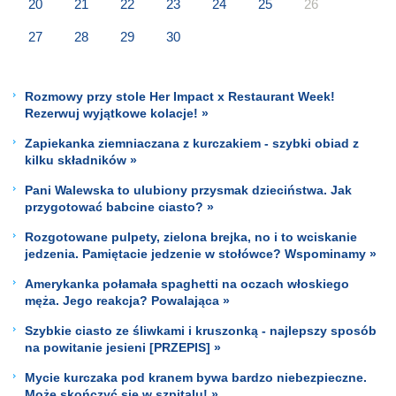
20
21
22
23
24
25
26
27
28
29
30
Rozmowy przy stole Her Impact x Restaurant Week!
Rezerwuj wyjątkowe kolacje! »
Zapiekanka ziemniaczana z kurczakiem - szybki obiad z
kilku składników »
Pani Walewska to ulubiony przysmak dzieciństwa. Jak
przygotować babcine ciasto? »
Rozgotowane pulpety, zielona brejka, no i to wciskanie
jedzenia. Pamiętacie jedzenie w stołówce? Wspominamy »
Amerykanka połamała spaghetti na oczach włoskiego
męża. Jego reakcja? Powalająca »
Szybkie ciasto ze śliwkami i kruszonką - najlepszy sposób
na powitanie jesieni [PRZEPIS] »
Mycie kurczaka pod kranem bywa bardzo niebezpieczne.
Może skończyć się w szpitalu! »