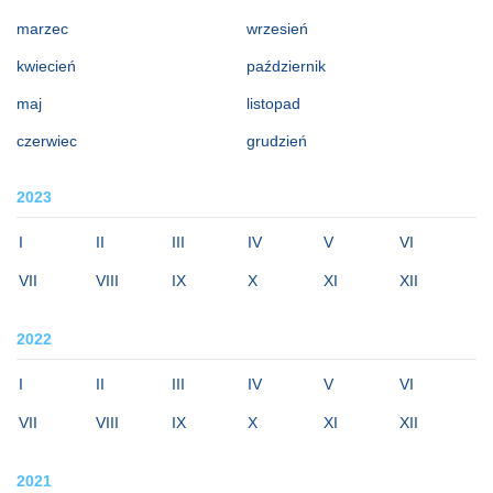
marzec
wrzesień
kwiecień
październik
maj
listopad
czerwiec
grudzień
2023
I
II
III
IV
V
VI
VII
VIII
IX
X
XI
XII
2022
I
II
III
IV
V
VI
VII
VIII
IX
X
XI
XII
2021