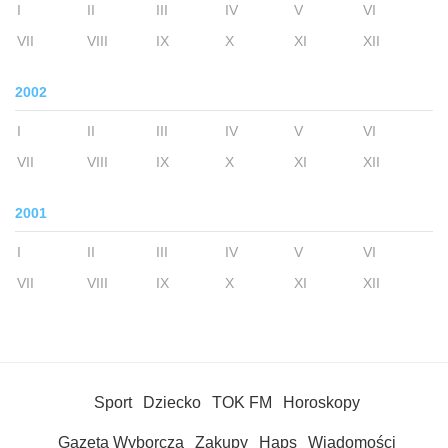
I
II
III
IV
V
VI
VII
VIII
IX
X
XI
XII
2002
I
II
III
IV
V
VI
VII
VIII
IX
X
XI
XII
2001
I
II
III
IV
V
VI
VII
VIII
IX
X
XI
XII
Sport
Dziecko
TOK FM
Horoskopy
Gazeta Wyborcza
Zakupy
Haps
Wiadomości