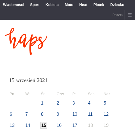
Wiadomości
Sport
Kobieta
Moto
Next
Plotek
Dziecko
Poczta
15 wrzesień 2021
Pn
Wt
Śr
Czw
Pt
Sob
Ndz
1
2
3
4
5
6
7
8
9
10
11
12
13
14
15
16
17
18
19