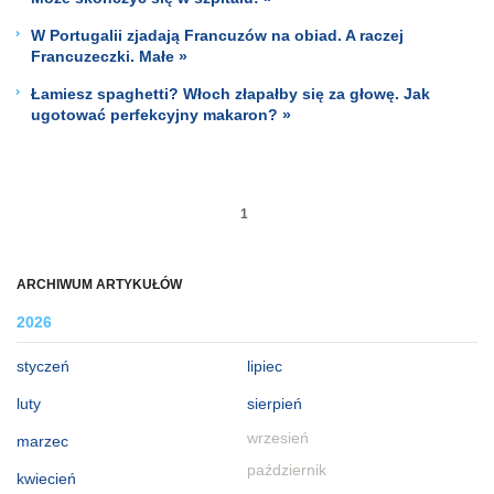
W Portugalii zjadają Francuzów na obiad. A raczej
Francuzeczki. Małe »
Łamiesz spaghetti? Włoch złapałby się za głowę. Jak
ugotować perfekcyjny makaron? »
1
ARCHIWUM ARTYKUŁÓW
2026
styczeń
lipiec
luty
sierpień
wrzesień
marzec
październik
kwiecień