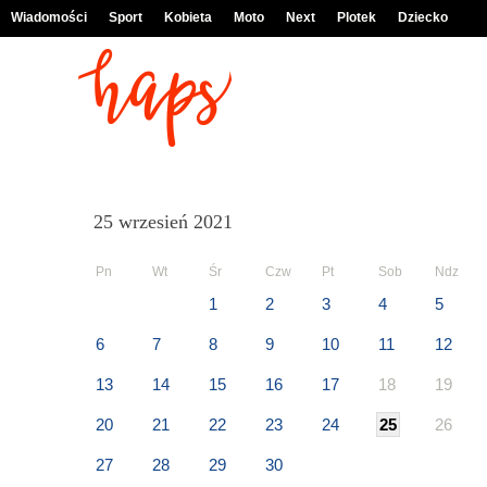
Wiadomości
Sport
Kobieta
Moto
Next
Plotek
Dziecko
25 wrzesień 2021
Pn
Wt
Śr
Czw
Pt
Sob
Ndz
1
2
3
4
5
6
7
8
9
10
11
12
13
14
15
16
17
18
19
20
21
22
23
24
25
26
27
28
29
30