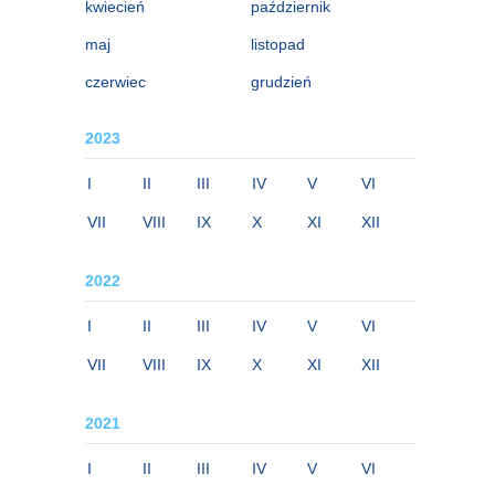
kwiecień
październik
maj
listopad
czerwiec
grudzień
2023
I
II
III
IV
V
VI
VII
VIII
IX
X
XI
XII
2022
I
II
III
IV
V
VI
VII
VIII
IX
X
XI
XII
2021
I
II
III
IV
V
VI