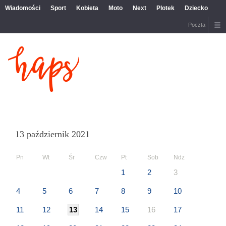
Wiadomości
Sport
Kobieta
Moto
Next
Plotek
Dziecko
Poczta
13 październik 2021
Pn
Wt
Śr
Czw
Pt
Sob
Ndz
1
2
3
4
5
6
7
8
9
10
11
12
13
14
15
16
17