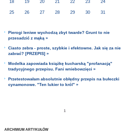
18
19
20
21
22
23
24
25
26
27
28
29
30
31
Pierogi leniwe wychodzą zbyt twarde? Grunt to nie
przesadzić z mąką »
Ciasto zebra - proste, szybkie i efektowne. Jak się za nie
zabrać? [PRZEPIS] »
Modelka zapowiada książkę kucharską "profanacją"
tradycyjnego przepisu. Fani wniebowzięci »
Przetestowałam absolutnie obłędny przepis na bułeczki
cynamonowe. "Ten lukier to król" »
1
ARCHIWUM ARTYKUŁÓW