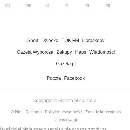
VII
VIII
IX
X
XI
XII
Sport
Dziecko
TOK FM
Horoskopy
Gazeta Wyborcza
Zakupy
Haps
Wiadomości
Gazeta.pl
Poczta
Facebook
Copyright © Gazeta.pl sp. z o.o.
O Nas
Reklama
Polityka prywatności
Zasady korzystania
Zgłoś uwagi
Właściciel niniejszego serwisu nie wyraża zgody na