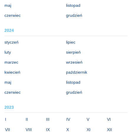
maj
listopad
czerwiec
grudzień
2024
styczeń
lipiec
luty
sierpień
marzec
wrzesień
kwiecień
październik
maj
listopad
czerwiec
grudzień
2023
I
II
III
IV
V
VI
VII
VIII
IX
X
XI
XII