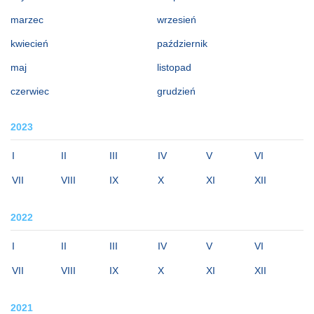
marzec
wrzesień
kwiecień
październik
maj
listopad
czerwiec
grudzień
2023
I
II
III
IV
V
VI
VII
VIII
IX
X
XI
XII
2022
I
II
III
IV
V
VI
VII
VIII
IX
X
XI
XII
2021