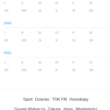
I
II
III
IV
V
VI
VII
VIII
IX
X
XI
XII
2002
I
II
III
IV
V
VI
VII
VIII
IX
X
XI
XII
2001
I
II
III
IV
V
VI
VII
VIII
IX
X
XI
XII
Sport
Dziecko
TOK FM
Horoskopy
Gazeta Wyborcza
Zakupy
Haps
Wiadomości