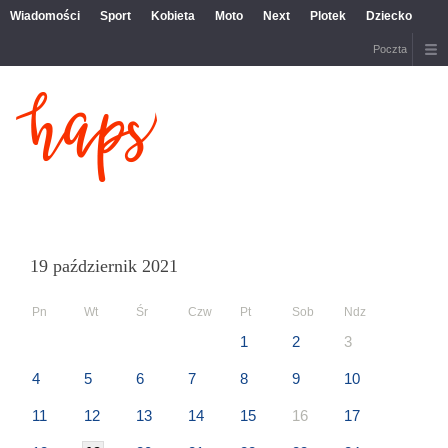
Wiadomości
Sport
Kobieta
Moto
Next
Plotek
Dziecko
Poczta
19 październik 2021
Pn
Wt
Śr
Czw
Pt
Sob
Ndz
1
2
3
4
5
6
7
8
9
10
11
12
13
14
15
16
17