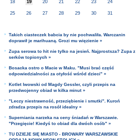
18
19
20
21
22
23
24
25
26
27
28
29
30
31
Takich ciasteczek babcia by nie pochwaliła. Warczanin
doprawił je marihuaną. Grozi mu więzienie »
Zupa serowa to hit nie tylko na jesień. Najprostsza? Zupa z
serków topionych »
Bosacka ostro o Macie w Maku. "Musi brać część
odpowiedzialności za otyłość wśród dzieci" »
Kotlet lwowski od Magdy Gessler, czyli przepis na
przedwojenny obiad w kilka minut »
"Leczy niestrawność, przeziębienie i smutki". Kuroń
zdradza przepis na rosół idealny »
Superniania narzeka na ceny śniadań w Warszawie.
"Przegięcie! Kiedyś to obiad dla dwóch osób" »
TU DZIEJE SIĘ MIASTO - BROWARY WARSZAWSKIE
ODDAJĄ NOWY NEON STOLICY »