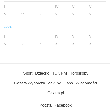
I
II
III
IV
V
VI
VII
VIII
IX
X
XI
XII
2001
I
II
III
IV
V
VI
VII
VIII
IX
X
XI
XII
Sport
Dziecko
TOK FM
Horoskopy
Gazeta Wyborcza
Zakupy
Haps
Wiadomości
Gazeta.pl
Poczta
Facebook