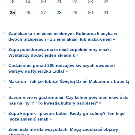
18
19
20
21
22
23
24
25
26
27
28
29
30
31
Zapiekanka z mięsem mielonym. Kulinarna klasyka w
dwóch przepisach - z ziemniakami lub makaronem »
Zupa pomidorowa może mieć zupełnie inny smak.
Wystarczy dodać jeden składnik »
Codziennie ponad 200 rodzajów świeżych owoców i
warzyw na Ryneczku Lidla! »
Makaron - tak jak lubisz! Świętuj Dzień Makaronu z Lubellą
»
Savoir-vivre w gastronomii: Czy kelner powinien mówić do
nas na "ty"? "To kwestia kultury osobistej" »
Zupa krupnik - przepis babci. Kiedy go solimy? Ten błąd
może zmienić smak »
Ziemniaki nie dla wszystkich. Mogą zaostrzać objawy
choroby »