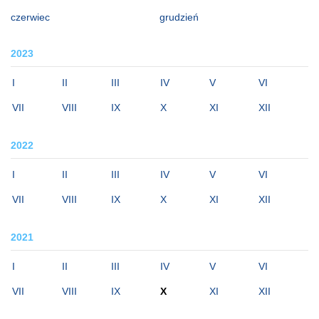
czerwiec
grudzień
2023
I
II
III
IV
V
VI
VII
VIII
IX
X
XI
XII
2022
I
II
III
IV
V
VI
VII
VIII
IX
X
XI
XII
2021
I
II
III
IV
V
VI
VII
VIII
IX
X
XI
XII