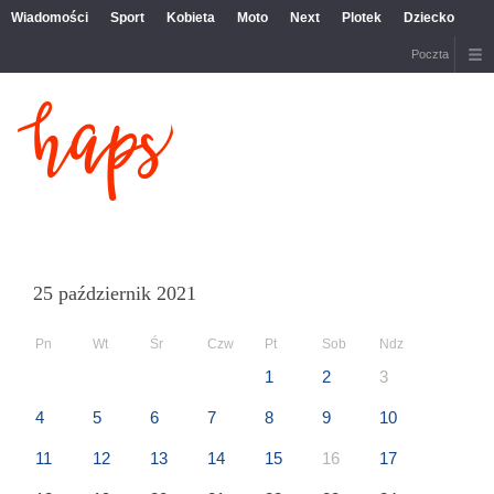
Wiadomości
Sport
Kobieta
Moto
Next
Plotek
Dziecko
Poczta
25 październik 2021
Pn
Wt
Śr
Czw
Pt
Sob
Ndz
1
2
3
4
5
6
7
8
9
10
11
12
13
14
15
16
17