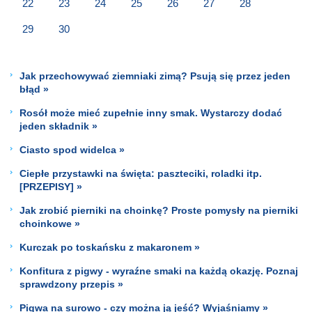
22
23
24
25
26
27
28
29
30
Jak przechowywać ziemniaki zimą? Psują się przez jeden
błąd »
Rosół może mieć zupełnie inny smak. Wystarczy dodać
jeden składnik »
Ciasto spod widelca »
Ciepłe przystawki na święta: paszteciki, roladki itp.
[PRZEPISY] »
Jak zrobić pierniki na choinkę? Proste pomysły na pierniki
choinkowe »
Kurczak po toskańsku z makaronem »
Konfitura z pigwy - wyraźne smaki na każdą okazję. Poznaj
sprawdzony przepis »
Pigwa na surowo - czy można ją jeść? Wyjaśniamy »