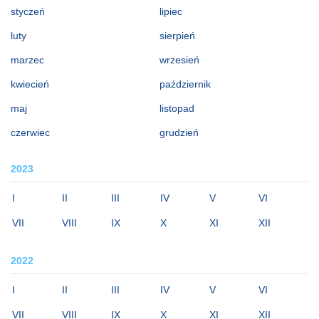
styczeń
lipiec
luty
sierpień
marzec
wrzesień
kwiecień
październik
maj
listopad
czerwiec
grudzień
2023
I
II
III
IV
V
VI
VII
VIII
IX
X
XI
XII
2022
I
II
III
IV
V
VI
VII
VIII
IX
X
XI
XII