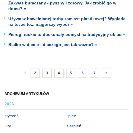
Zakwas buraczany - pyszny i zdrowy. Jak zrobić go w
domu? »
Używasz bawełnianej torby zamiast plastikowej? Wygląda
na to, że to... najgorszy wybór »
Pierogi ruskie to doskonały pomysł na tradycyjny obiad »
Białko w diecie - dlaczego jest tak ważne? »
1
2
3
4
5
6
7
»
ARCHIWUM ARTYKUŁÓW
2026
styczeń
lipiec
luty
sierpień