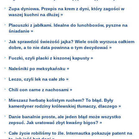
Zupa dyniowa. Przepis na krem z dyni, który zagości w
waszej kuchni na dłużej »
Placuszki z jabłkami. Idealne do lunchboxów, pyszne na
śniadanie »
Jak sprawdzić świeżość jajka? Wiele osób wyrzuca całkiem
dobre, a to nie data powinna o tym decydować »
Fuczki, czyli placki z kiszonej kapusty »
Naleśniki po meksykańsku »
Leczo, czyli lek na całe zło »
Chili con carne z nachosami »
Mieszasz herbatę kolistym ruchem? To błąd. Były
kamerdyner rodziny królewskiej tłumaczy, dlaczego »
Danie banalnie proste, ale jeden błąd może wszystko
zepsuć. Jak uratować zbyt kwaśny bigos? »
Całe życie robiliśmy to źle. Internautka pokazuje patent na
to, jak jeść hot dogi »