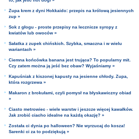
Zupa krem z dyni Hokkaido: przepis na królową jesiennych
zup »
Sok z głogu - proste przepisy na lecznicze syropy z
kwiatów lub owoców »
Sałatka z zupek chińskich. Szybka, smaczna i w wielu
wariantach »
Ciemna końcówka banana jest trująca? To popularny mit.
Czy zatem można ją jeść bez obaw? Wyjaśniamy »
Kapuśniak z kiszonej kapusty na jesienne chłody. Zupa,
która rozgrzewa »
Makaron z brokułami, czyli pomysł na błyskawiczny obiad
»
Ciasto metrowiec - wiele warstw i jeszcze więcej kawałków.
Jak zrobić ciacho idealne na każdą okazję? »
Została ci dynia po halloween? Nie wyrzucaj do kosza!
Sarenki ci za to podziękują »