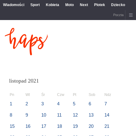
Wiadomości
Sport
Kobieta
Moto
Next
Plotek
Dziecko
Poczta
listopad 2021
Pn
Wt
Śr
Czw
Pt
Sob
Ndz
1
2
3
4
5
6
7
8
9
10
11
12
13
14
15
16
17
18
19
20
21