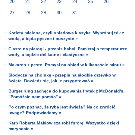
20
21
22
23
24
25
26
27
28
29
30
31
Kotlety mielone, czyli obiadowa klasyka. Wypróbuj trik z
wodą, a będą pyszne i puszyste »
Ciasto na pierogi - przepis babci. Pamiętaj o temperaturze
wody, a będzie delikatne i elastyczne »
Makaron z pesto. Pomysł na obiad w kilkanaście minut »
Słodycze na choinkę - przepis na słodkie drzewko w
święta. Dowiedz się, jak je przygotować »
Burger King zachęca do kupowania frytek z McDonald's.
"Pomóżcie nam pomóc" »
Po czym poznać, że ryba jest świeża? Na co zwrócić
uwagę? Podpowiadamy »
Karp Roberta Makłowicza robi furorę. Wszystko dzięki
marynacie »