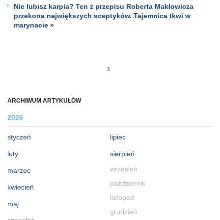
Nie lubisz karpia? Ten z przepisu Roberta Makłowicza
przekona największych sceptyków. Tajemnica tkwi w
marynacie »
1
ARCHIWUM ARTYKUŁÓW
2026
styczeń
lipiec
luty
sierpień
wrzesień
marzec
październik
kwiecień
listopad
maj
grudzień