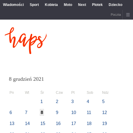
Wiadomości
Sport
Kobieta
Moto
Next
Plotek
Dziecko
Poczta
8 grudzień 2021
Pn
Wt
Śr
Czw
Pt
Sob
Ndz
1
2
3
4
5
6
7
8
9
10
11
12
13
14
15
16
17
18
19