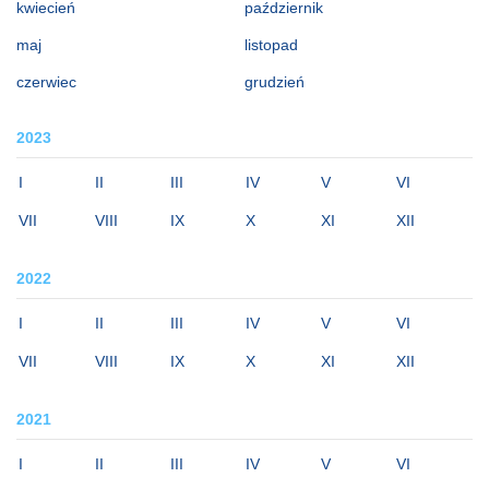
kwiecień
październik
maj
listopad
czerwiec
grudzień
2023
I
II
III
IV
V
VI
VII
VIII
IX
X
XI
XII
2022
I
II
III
IV
V
VI
VII
VIII
IX
X
XI
XII
2021
I
II
III
IV
V
VI