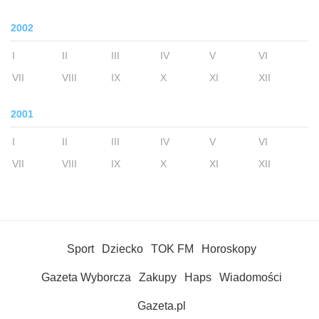
2002
I
II
III
IV
V
VI
VII
VIII
IX
X
XI
XII
2001
I
II
III
IV
V
VI
VII
VIII
IX
X
XI
XII
Sport
Dziecko
TOK FM
Horoskopy
Gazeta Wyborcza
Zakupy
Haps
Wiadomości
Gazeta.pl