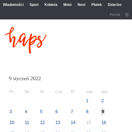
Wiadomości
Sport
Kobieta
Moto
Next
Plotek
Dziecko
Poczta
9 styczeń 2022
Pn
Wt
Śr
Czw
Pt
Sob
Ndz
1
2
3
4
5
6
7
8
9
10
11
12
13
14
15
16