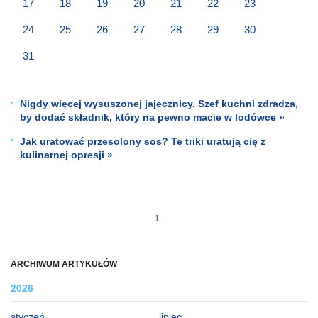
17
18
19
20
21
22
23
24
25
26
27
28
29
30
31
Nigdy więcej wysuszonej jajecznicy. Szef kuchni zdradza,
by dodać składnik, który na pewno macie w lodówce »
Jak uratować przesolony sos? Te triki uratują cię z
kulinarnej opresji »
1
ARCHIWUM ARTYKUŁÓW
2026
styczeń
lipiec