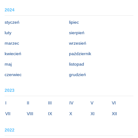
2024
styczeń
lipiec
luty
sierpień
marzec
wrzesień
kwiecień
październik
maj
listopad
czerwiec
grudzień
2023
I
II
III
IV
V
VI
VII
VIII
IX
X
XI
XII
2022