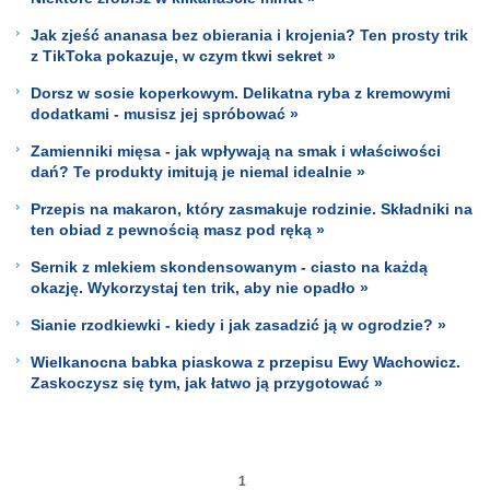
Jak zjeść ananasa bez obierania i krojenia? Ten prosty trik
z TikToka pokazuje, w czym tkwi sekret »
Dorsz w sosie koperkowym. Delikatna ryba z kremowymi
dodatkami - musisz jej spróbować »
Zamienniki mięsa - jak wpływają na smak i właściwości
dań? Te produkty imitują je niemal idealnie »
Przepis na makaron, który zasmakuje rodzinie. Składniki na
ten obiad z pewnością masz pod ręką »
Sernik z mlekiem skondensowanym - ciasto na każdą
okazję. Wykorzystaj ten trik, aby nie opadło »
Sianie rzodkiewki - kiedy i jak zasadzić ją w ogrodzie? »
Wielkanocna babka piaskowa z przepisu Ewy Wachowicz.
Zaskoczysz się tym, jak łatwo ją przygotować »
1