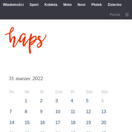
Wiadomości
Sport
Kobieta
Moto
Next
Plotek
Dziecko
Poczta
31 marzec 2022
Pn
Wt
Śr
Czw
Pt
Sob
Ndz
1
2
3
4
5
6
7
8
9
10
11
12
13
14
15
16
17
18
19
20