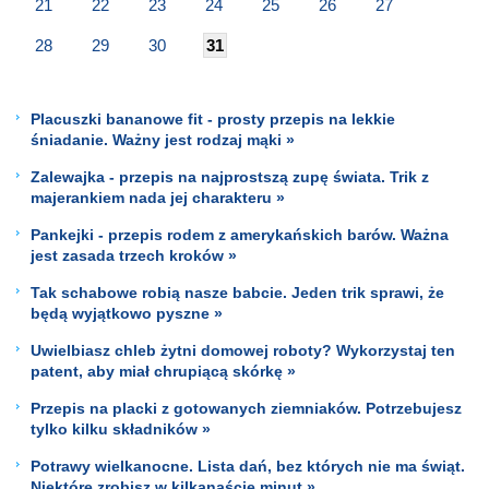
21
22
23
24
25
26
27
28
29
30
31
Placuszki bananowe fit - prosty przepis na lekkie
śniadanie. Ważny jest rodzaj mąki »
Zalewajka - przepis na najprostszą zupę świata. Trik z
majerankiem nada jej charakteru »
Pankejki - przepis rodem z amerykańskich barów. Ważna
jest zasada trzech kroków »
Tak schabowe robią nasze babcie. Jeden trik sprawi, że
będą wyjątkowo pyszne »
Uwielbiasz chleb żytni domowej roboty? Wykorzystaj ten
patent, aby miał chrupiącą skórkę »
Przepis na placki z gotowanych ziemniaków. Potrzebujesz
tylko kilku składników »
Potrawy wielkanocne. Lista dań, bez których nie ma świąt.
Niektóre zrobisz w kilkanaście minut »