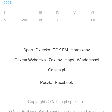
2001
I
II
III
IV
V
VI
VII
VIII
IX
X
XI
XII
Sport
Dziecko
TOK FM
Horoskopy
Gazeta Wyborcza
Zakupy
Haps
Wiadomości
Gazeta.pl
Poczta
Facebook
Copyright © Gazeta.pl sp. z o.o.
O Nas
Reklama
Polityka prywatności
Zasady korzystania