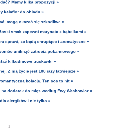
adać? Mamy kilka propozycji »
y kalafior do obiadu »
ać, mogą okazać się szkodliwe »
. Boski smak zapewni marynata z bąbelkami »
ra sprawi, że będą chrupiące i aromatyczne »
 pomóc uniknąć zatrucia pokarmowego »
tać kilkudniowe truskawki »
 Z nią życie jest 100 razy łatwiejsze »
romantyczną kolację. Ten sos to hit »
sy na dodatek do mięs według Ewy Wachowicz »
la alergików i nie tylko »
1