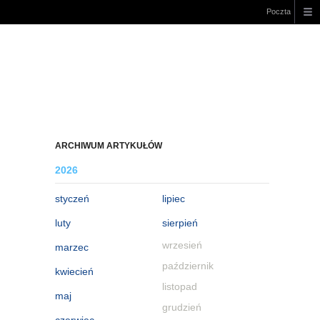
Poczta
ARCHIWUM ARTYKUŁÓW
2026
styczeń
lipiec
luty
sierpień
wrzesień
marzec
październik
kwiecień
listopad
maj
grudzień
czerwiec