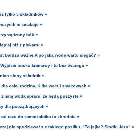
sz tylko 3 składników »
y wszystkim smakuje »
rzyrządzony bób »
piej niż z piekarni »
st bardzo ważne.A po jaką wodę warto sięgać? »
 Wyjdzie bosko kremowy i to bez twarogu »
nich słony składnik »
dla całej rodziny. Kilka wersji smakowych »
z zimną wodą sprawi, że będą puszyste »
sy dla początkujących »
e od razu do zamrażalnika to zbrodnia »
aczej nie spodziewał się takiego posiłku. "To jajka? Słodki Jezu" »