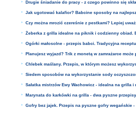
Drugie śniadanie do pracy - z czego powinno się skł
Jak ugotować kalafior? Babcine sposoby na najlepsz
Czy można mrozić czereśnie z pestkami? Lepiej uważ
Żeberka z grilla idealne na piknik i codzienny obiad
Ogórki małosolne - przepis babci. Tradycyjna receptu
Planujesz wyjazd? Trik z monetą w zamrażarce może
Chlebek maślany. Przepis, w którym możesz wykorzys
Siedem sposobów na wykorzystanie sody oczyszczonej.
Sałatka mistrzów Ewy Wachowicz - idealna na grilla i 
Marynata do karkówki na grilla - dwa pyszne przepi
Gofry bez jajek. Przepis na pyszne gofry wegańskie - d