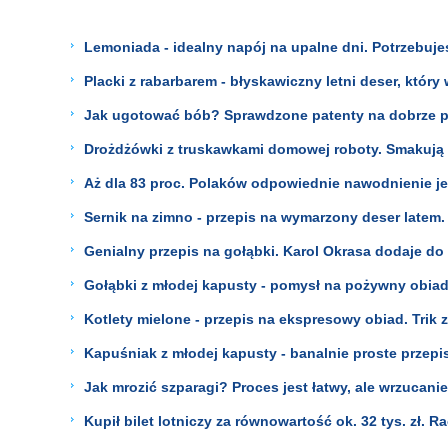
Lemoniada - idealny napój na upalne dni. Potrzebuje
Placki z rabarbarem - błyskawiczny letni deser, któr
Jak ugotować bób? Sprawdzone patenty na dobrze p
Drożdżówki z truskawkami domowej roboty. Smakują le
Aż dla 83 proc. Polaków odpowiednie nawodnienie je
Sernik na zimno - przepis na wymarzony deser latem.
Genialny przepis na gołąbki. Karol Okrasa dodaje do 
Gołąbki z młodej kapusty - pomysł na pożywny obiad 
Kotlety mielone - przepis na ekspresowy obiad. Trik 
Kapuśniak z młodej kapusty - banalnie proste przepi
Jak mrozić szparagi? Proces jest łatwy, ale wrzucani
Kupił bilet lotniczy za równowartość ok. 32 tys. zł. R