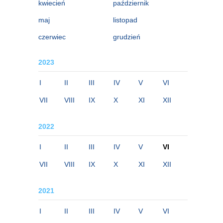
kwiecień
październik
maj
listopad
czerwiec
grudzień
2023
I
II
III
IV
V
VI
VII
VIII
IX
X
XI
XII
2022
I
II
III
IV
V
VI
VII
VIII
IX
X
XI
XII
2021
I
II
III
IV
V
VI