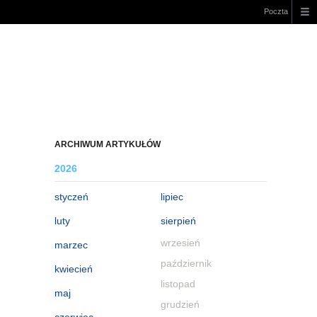
Poczta
ARCHIWUM ARTYKUŁÓW
2026
styczeń
lipiec
luty
sierpień
wrzesień
marzec
październik
kwiecień
listopad
maj
grudzień
czerwiec