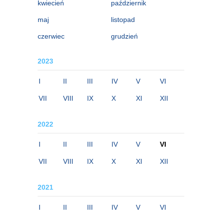
kwiecień
październik
maj
listopad
czerwiec
grudzień
2023
I
II
III
IV
V
VI
VII
VIII
IX
X
XI
XII
2022
I
II
III
IV
V
VI
VII
VIII
IX
X
XI
XII
2021
I
II
III
IV
V
VI