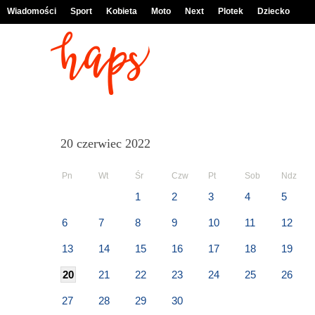
Wiadomości
Sport
Kobieta
Moto
Next
Plotek
Dziecko
20 czerwiec 2022
Pn
Wt
Śr
Czw
Pt
Sob
Ndz
1
2
3
4
5
6
7
8
9
10
11
12
13
14
15
16
17
18
19
20
21
22
23
24
25
26
27
28
29
30