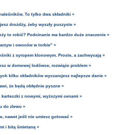
aleśników. To tylko dwa składniki »
jesz drożdży, żeby wyszły puszyste »
leży to robić? Podcinanie ma bardzo duże znaczenie »
warzyw i owoców w torbie" »
eśniki z syropem klonowym. Proste, a zachwycają »
iesz w domowej lodówce, rozwiąże problem »
tych kilku składników wyczarujesz najlepsze danie »
awi, że będą obłędnie pyszne »
ę karteczki z nowymi, wyższymi cenami »
u do zlewu »
je, nawet jeśli nie umiesz gotować »
mi i bitą śmietaną »