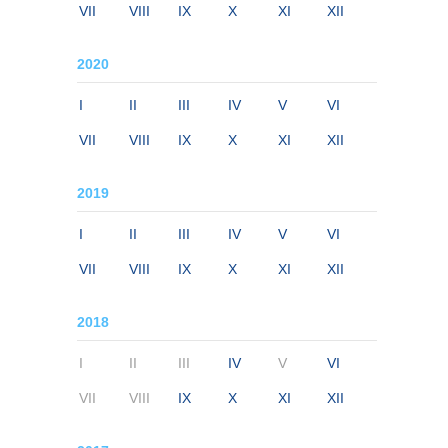
VII
VIII
IX
X
XI
XII
2020
I
II
III
IV
V
VI
VII
VIII
IX
X
XI
XII
2019
I
II
III
IV
V
VI
VII
VIII
IX
X
XI
XII
2018
I
II
III
IV
V
VI
VII
VIII
IX
X
XI
XII