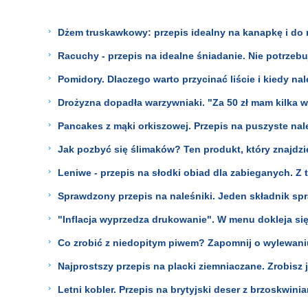
Dżem truskawkowy: przepis idealny na kanapkę i do n
Racuchy - przepis na idealne śniadanie. Nie potrzebu
Pomidory. Dlaczego warto przycinać liście i kiedy na
Drożyzna dopadła warzywniaki. "Za 50 zł mam kilka 
Pancakes z mąki orkiszowej. Przepis na puszyste nal
Jak pozbyć się ślimaków? Ten produkt, który znajdz
Leniwe - przepis na słodki obiad dla zabieganych. Z 
Sprawdzony przepis na naleśniki. Jeden składnik spr
"Inflacja wyprzedza drukowanie". W menu dokleja si
Co zrobić z niedopitym piwem? Zapomnij o wylewani
Najprostszy przepis na placki ziemniaczane. Zrobisz 
Letni kobler. Przepis na brytyjski deser z brzoskwinia