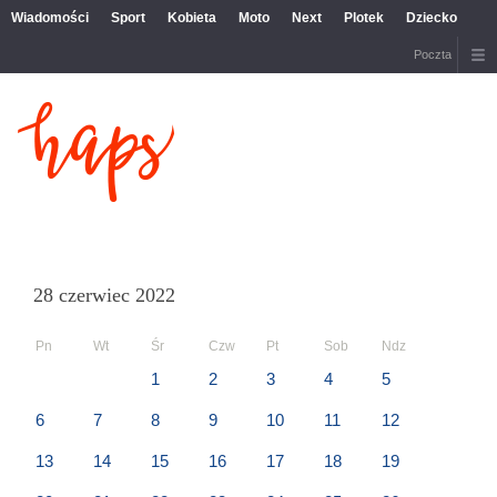
Wiadomości
Sport
Kobieta
Moto
Next
Plotek
Dziecko
Poczta
28 czerwiec 2022
Pn
Wt
Śr
Czw
Pt
Sob
Ndz
1
2
3
4
5
6
7
8
9
10
11
12
13
14
15
16
17
18
19