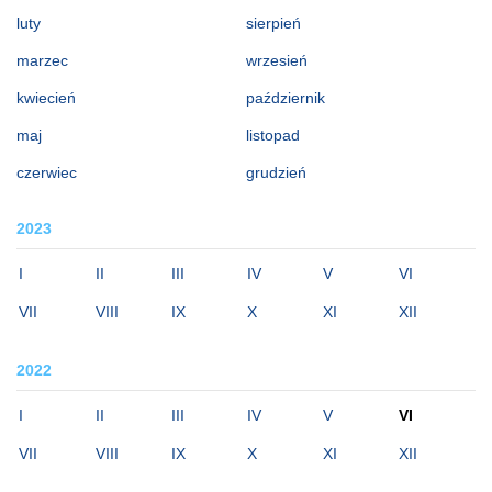
luty
sierpień
marzec
wrzesień
kwiecień
październik
maj
listopad
czerwiec
grudzień
2023
I
II
III
IV
V
VI
VII
VIII
IX
X
XI
XII
2022
I
II
III
IV
V
VI
VII
VIII
IX
X
XI
XII