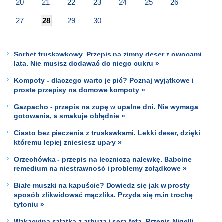
20
21
22
23
24
25
26
27
28
29
30
Sorbet truskawkowy. Przepis na zimny deser z owocami
lata. Nie musisz dodawać do niego cukru »
Kompoty - dlaczego warto je pić? Poznaj wyjątkowe i
proste przepisy na domowe kompoty »
Gazpacho - przepis na zupę w upalne dni. Nie wymaga
gotowania, a smakuje obłędnie »
Ciasto bez pieczenia z truskawkami. Lekki deser, dzięki
któremu lepiej zniesiesz upały »
Orzechówka - przepis na leczniczą nalewkę. Babcine
remedium na niestrawność i problemy żołądkowe »
Białe muszki na kapuście? Dowiedz się jak w prosty
sposób zlikwidować mączlika. Przyda się m.in trochę
tytoniu »
Wakacyjna sałatka z arbuza i sera feta. Przepis Nigelli