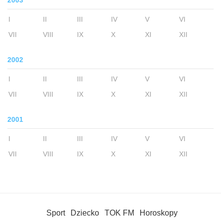
2003
I
II
III
IV
V
VI
VII
VIII
IX
X
XI
XII
2002
I
II
III
IV
V
VI
VII
VIII
IX
X
XI
XII
2001
I
II
III
IV
V
VI
VII
VIII
IX
X
XI
XII
Sport
Dziecko
TOK FM
Horoskopy