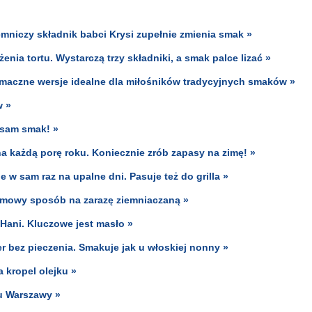
jemniczy składnik babci Krysi zupełnie zmienia smak »
enia tortu. Wystarczą trzy składniki, a smak palce lizać »
y smaczne wersje idealne dla miłośników tradycyjnych smaków »
w »
 sam smak! »
a każdą porę roku. Koniecznie zrób zapasy na zimę! »
e w sam raz na upalne dni. Pasuje też do grilla »
domowy sposób na zarazę ziemniaczaną »
Hani. Kluczowe jest masło »
r bez pieczenia. Smakuje jak u włoskiej nonny »
 kropel olejku »
u Warszawy »