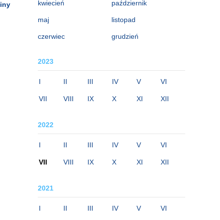
kwiecień
październik
iny
maj
listopad
czerwiec
grudzień
2023
I
II
III
IV
V
VI
VII
VIII
IX
X
XI
XII
2022
I
II
III
IV
V
VI
VII
VIII
IX
X
XI
XII
2021
I
II
III
IV
V
VI