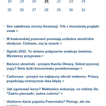
18
19
20
21
22
23
24
25
26
27
28
29
30
31
Sos sałatkowy siostry Anastazji. Trik z musztardą pogłębi
smak »
W krakowskiej pracowni powstają unikalne ukraińskie
słodycze. Ciekawe, czy je znacie »
Ogórki 2022. To dziwne połączenie smakuje świetnie.
Wystarczy przyprawa »
Barszcz ukraiński - przepis Karola Okrasy. Sekret pysznej
zupy? Dwie łyżki koncentratu pomidorowego »
Carbonara - przepis na najlepszy włoski makaron. Polacy
popełniają notorycznie dwa błędy »
Jak ugotować leczo? Makłowicz wskazuje, co robimy źle.
"Żadne pieczarki, żadna cukinia" »
Ulubione danie papieża Franciszka? Pierogi, ale nie
polskie »