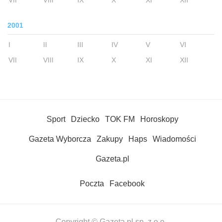
VII
VIII
IX
X
XI
XII
2001
I
II
III
IV
V
VI
VII
VIII
IX
X
XI
XII
Sport
Dziecko
TOK FM
Horoskopy
Gazeta Wyborcza
Zakupy
Haps
Wiadomości
Gazeta.pl
Poczta
Facebook
Copyright © Gazeta.pl sp. z o.o.