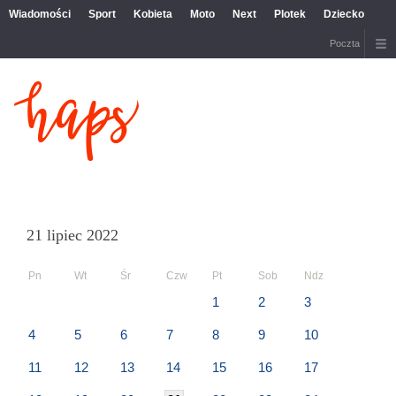
Wiadomości
Sport
Kobieta
Moto
Next
Plotek
Dziecko
Poczta
21 lipiec 2022
Pn
Wt
Śr
Czw
Pt
Sob
Ndz
1
2
3
4
5
6
7
8
9
10
11
12
13
14
15
16
17