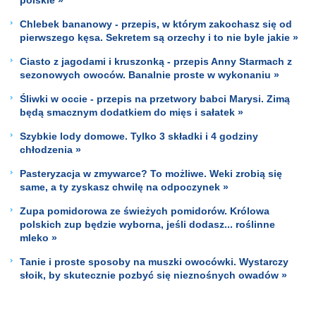
Chlebek bananowy - przepis, w którym zakochasz się od
pierwszego kęsa. Sekretem są orzechy i to nie byle jakie »
Ciasto z jagodami i kruszonką - przepis Anny Starmach z
sezonowych owoców. Banalnie proste w wykonaniu »
Śliwki w occie - przepis na przetwory babci Marysi. Zimą
będą smacznym dodatkiem do mięs i sałatek »
Szybkie lody domowe. Tylko 3 składki i 4 godziny
chłodzenia »
Pasteryzacja w zmywarce? To możliwe. Weki zrobią się
same, a ty zyskasz chwilę na odpoczynek »
Zupa pomidorowa ze świeżych pomidorów. Królowa
polskich zup będzie wyborna, jeśli dodasz... roślinne
mleko »
Tanie i proste sposoby na muszki owocówki. Wystarczy
słoik, by skutecznie pozbyć się nieznośnych owadów »