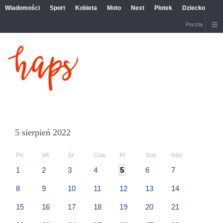
Wiadomości
Sport
Kobieta
Moto
Next
Plotek
Dziecko
Poczta
5 sierpień 2022
Pn
Wt
Śr
Czw
Pt
Sob
Ndz
1
2
3
4
5
6
7
8
9
10
11
12
13
14
15
16
17
18
19
20
21