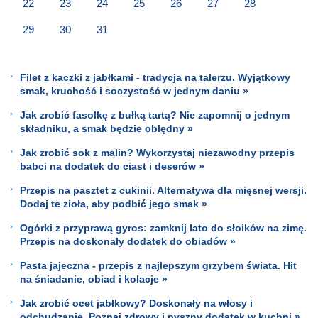
22
23
24
25
26
27
28
29
30
31
Filet z kaczki z jabłkami - tradycja na talerzu. Wyjątkowy
smak, kruchość i soczystość w jednym daniu »
Jak zrobić fasolkę z bułką tartą? Nie zapomnij o jednym
składniku, a smak będzie obłędny »
Jak zrobić sok z malin? Wykorzystaj niezawodny przepis
babci na dodatek do ciast i deserów »
Przepis na pasztet z cukinii. Alternatywa dla mięsnej wersji.
Dodaj te zioła, aby podbić jego smak »
Ogórki z przyprawą gyros: zamknij lato do słoików na zimę.
Przepis na doskonały dodatek do obiadów »
Pasta jajeczna - przepis z najlepszym grzybem świata. Hit
na śniadanie, obiad i kolacje »
Jak zrobić ocet jabłkowy? Doskonały na włosy i
odchudzanie. Poznaj zdrowy i pyszny dodatek w kuchni »