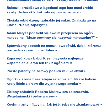
Bułeczki drożdżowe z jagodami tego lata musi zrobić
każdy. Jeden składnik robi ogromną różnicę »
Chciała robić dżemy, zabrakło jej cukru. Znalazła go na
Litwie. "Robię zapasy!" »
Adam Małysz podzielił się swoim przepisem na ogórki
małosolne. "Może powinny się nazywać małyszolne?" »
Sprawdzony sposób na muszki owocówki, dzięki któremu
pozbędziesz się ich na dobre »
Zupa ogórkowa babci Krysi przywoła najlepsze
wspomnienia. Zrób ten trik z ogórkami »
Proste patenty na zdrowy posiłek w kilka chwil »
Ogórki kiszone z sekretnym składnikiem. Nasze babcie
rwały liście z drzew dla wyjątkowego smaku »
Zielony chłodnik Roberta Makłowicza ze szczawiu.
Wegetariański i pełny warzyw »
Kuchnia antyinflacyjna. Jak jeść, żeby nie zbankrutować »