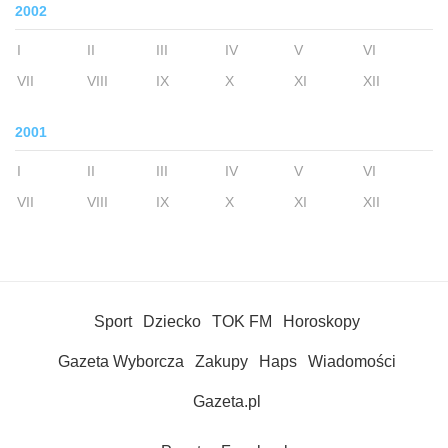
2002
I
II
III
IV
V
VI
VII
VIII
IX
X
XI
XII
2001
I
II
III
IV
V
VI
VII
VIII
IX
X
XI
XII
Sport
Dziecko
TOK FM
Horoskopy
Gazeta Wyborcza
Zakupy
Haps
Wiadomości
Gazeta.pl