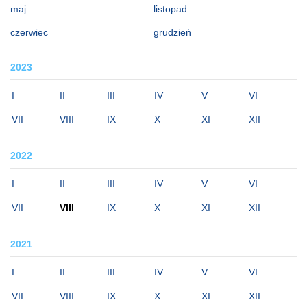
maj
listopad
czerwiec
grudzień
2023
I
II
III
IV
V
VI
VII
VIII
IX
X
XI
XII
2022
I
II
III
IV
V
VI
VII
VIII
IX
X
XI
XII
2021
I
II
III
IV
V
VI
VII
VIII
IX
X
XI
XII