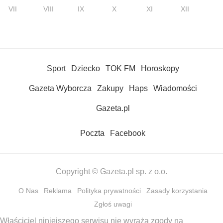
VII
VIII
IX
X
XI
XII
Sport
Dziecko
TOK FM
Horoskopy
Gazeta Wyborcza
Zakupy
Haps
Wiadomości
Gazeta.pl
Poczta
Facebook
Copyright © Gazeta.pl sp. z o.o.
O Nas
Reklama
Polityka prywatności
Zasady korzystania
Zgłoś uwagi
Właściciel niniejszego serwisu nie wyraża zgody na