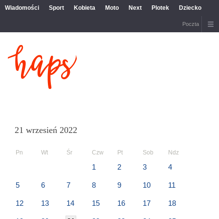
Wiadomości
Sport
Kobieta
Moto
Next
Plotek
Dziecko
Poczta
21 wrzesień 2022
Pn
Wt
Śr
Czw
Pt
Sob
Ndz
1
2
3
4
5
6
7
8
9
10
11
12
13
14
15
16
17
18