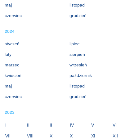
maj
listopad
czerwiec
grudzień
2024
styczeń
lipiec
luty
sierpień
marzec
wrzesień
kwiecień
październik
maj
listopad
czerwiec
grudzień
2023
I
II
III
IV
V
VI
VII
VIII
IX
X
XI
XII