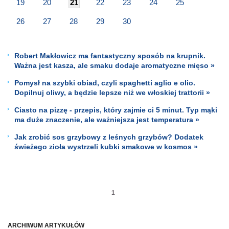
19
20
21
22
23
24
25
26
27
28
29
30
Robert Makłowicz ma fantastyczny sposób na krupnik.
Ważna jest kasza, ale smaku dodaje aromatyczne mięso »
Pomysł na szybki obiad, czyli spaghetti aglio e olio.
Dopilnuj oliwy, a będzie lepsze niż we włoskiej trattorii »
Ciasto na pizzę - przepis, który zajmie ci 5 minut. Typ mąki
ma duże znaczenie, ale ważniejsza jest temperatura »
Jak zrobić sos grzybowy z leśnych grzybów? Dodatek
świeżego zioła wystrzeli kubki smakowe w kosmos »
1
ARCHIWUM ARTYKUŁÓW