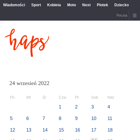
Wiadomości
Sport
Kobieta
Moto
Next
Plotek
Dziecko
Poczta
24 wrzesień 2022
Pn
Wt
Śr
Czw
Pt
Sob
Ndz
1
2
3
4
5
6
7
8
9
10
11
12
13
14
15
16
17
18