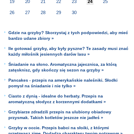
19
20
21
22
23
24
25
26
27
28
29
30
Gdzie na grzyby? Skorzystaj z tych podpowiedzi, aby mieć
bardzo udane zbiory »
Ile gotować grzyby, aby były pyszne? Te zasady musi znać
każdy miłośnik jesiennych darów lasu »
Śniadanie na słono. Aromatyczna jajecznica, za którą
zatęsknisz, gdy skończy się sezon na grzyby »
Pancakes - przepis na amerykańskie naleśniki. Słodki
pomysł na śniadanie i nie tylko »
Ciasto z dynią - idealne do herbaty. Przepis na
aromatyczną słodycz z korzennymi dodatkami »
Grzybiarze zdradzili przepis na ulubiony obiadowy
przysmak. Takich kotletów jeszcze nie jadłeś »
Grzyby w occie. Przepis babci na słoiki, z którymi
przetrwasz zimę. Dodadzą charakteru twoim potrawom »