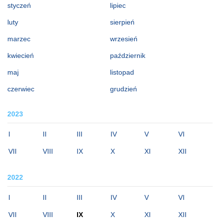
styczeń
lipiec
luty
sierpień
marzec
wrzesień
kwiecień
październik
maj
listopad
czerwiec
grudzień
2023
I
II
III
IV
V
VI
VII
VIII
IX
X
XI
XII
2022
I
II
III
IV
V
VI
VII
VIII
IX
X
XI
XII