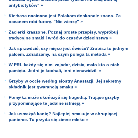
antybiotyków" »
Kiełbasa nacinana jest Polakom doskonale znana. Za
oceanem robi furorę. "Nie wierzę" »
Zacierki kraszone. Poznaj proste przepisy, wypróbuj
tradycyjne smaki i wróć do czasów dzieciństwa »
Jak sprawdzić, czy mięso jest świeże? Zrobisz to jednym
palcem. Zdradzamy, na czym polega ta metoda »
W PRL każdy się nimi zajadał, dzisiaj mało kto o nich
pamięta. Jedni je kochali, inni nienawidzili »
Grzyby w occie według siostry Anastazji. Jej sekretny
składnik jest gwarancją smaku »
Pomyłka może skończyć się tragedią. Trujące grzyby
przypominające te jadalne istnieją »
Jak usmażyć kanię? Najlepiej smakuje w chrupiącej
panierce. Tu przyda się zimne mleko »