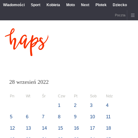
Wiadomości
Sport
Kobieta
Moto
Next
Plotek
Dziecko
Poczta
28 wrzesień 2022
Pn
Wt
Śr
Czw
Pt
Sob
Ndz
1
2
3
4
5
6
7
8
9
10
11
12
13
14
15
16
17
18