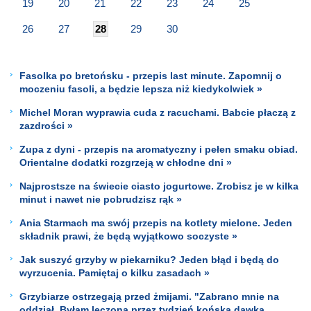
19
20
21
22
23
24
25
26
27
28
29
30
Fasolka po bretońsku - przepis last minute. Zapomnij o
moczeniu fasoli, a będzie lepsza niż kiedykolwiek »
Michel Moran wyprawia cuda z racuchami. Babcie płaczą z
zazdrości »
Zupa z dyni - przepis na aromatyczny i pełen smaku obiad.
Orientalne dodatki rozgrzeją w chłodne dni »
Najprostsze na świecie ciasto jogurtowe. Zrobisz je w kilka
minut i nawet nie pobrudzisz rąk »
Ania Starmach ma swój przepis na kotlety mielone. Jeden
składnik prawi, że będą wyjątkowo soczyste »
Jak suszyć grzyby w piekarniku? Jeden błąd i będą do
wyrzucenia. Pamiętaj o kilku zasadach »
Grzybiarze ostrzegają przed żmijami. "Zabrano mnie na
oddział. Byłam leczona przez tydzień końską dawką