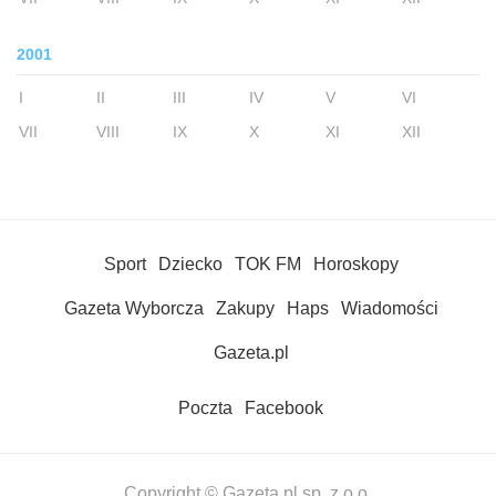
2001
I
II
III
IV
V
VI
VII
VIII
IX
X
XI
XII
Sport
Dziecko
TOK FM
Horoskopy
Gazeta Wyborcza
Zakupy
Haps
Wiadomości
Gazeta.pl
Poczta
Facebook
Copyright © Gazeta.pl sp. z o.o.