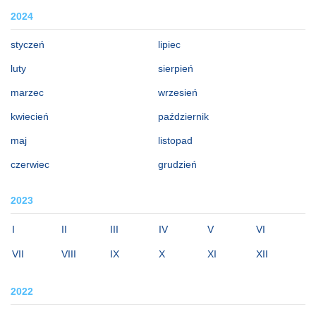
2024
styczeń
lipiec
luty
sierpień
marzec
wrzesień
kwiecień
październik
maj
listopad
czerwiec
grudzień
2023
I
II
III
IV
V
VI
VII
VIII
IX
X
XI
XII
2022