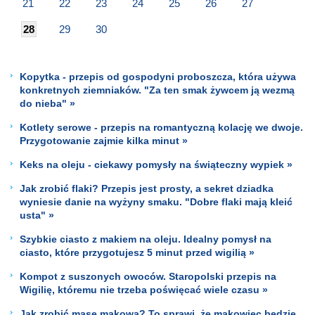
21
22
23
24
25
26
27
28
29
30
Kopytka - przepis od gospodyni proboszcza, która używa
konkretnych ziemniaków. "Za ten smak żywcem ją wezmą
do nieba" »
Kotlety serowe - przepis na romantyczną kolację we dwoje.
Przygotowanie zajmie kilka minut »
Keks na oleju - ciekawy pomysły na świąteczny wypiek »
Jak zrobić flaki? Przepis jest prosty, a sekret dziadka
wyniesie danie na wyżyny smaku. "Dobre flaki mają kleić
usta" »
Szybkie ciasto z makiem na oleju. Idealny pomysł na
ciasto, które przygotujesz 5 minut przed wigilią »
Kompot z suszonych owoców. Staropolski przepis na
Wigilię, któremu nie trzeba poświęcać wiele czasu »
Jak zrobić masę makową? To sprawi, że makowiec będzie