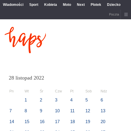
Wiadomości
Sport
Kobieta
Moto
Next
Plotek
Dziecko
Poczta
28 listopad 2022
Pn
Wt
Śr
Czw
Pt
Sob
Ndz
1
2
3
4
5
6
7
8
9
10
11
12
13
14
15
16
17
18
19
20