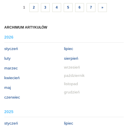
1
2
3
4
5
6
7
»
ARCHIWUM ARTYKUŁÓW
2026
styczeń
lipiec
luty
sierpień
wrzesień
marzec
październik
kwiecień
listopad
maj
grudzień
czerwiec
2025
styczeń
lipiec