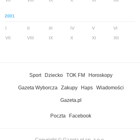
VII
VIII
IX
X
XI
XII
2001
I
II
III
IV
V
VI
VII
VIII
IX
X
XI
XII
Sport
Dziecko
TOK FM
Horoskopy
Gazeta Wyborcza
Zakupy
Haps
Wiadomości
Gazeta.pl
Poczta
Facebook
Copyright © Gazeta.pl sp. z o.o.