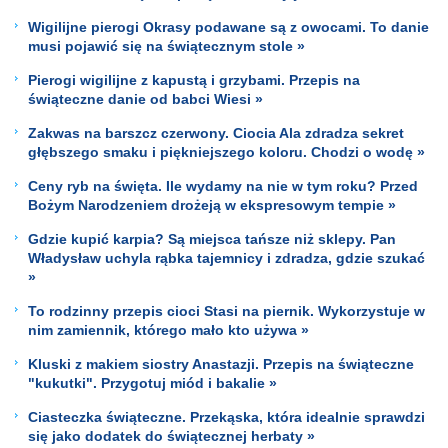
Wigilijne pierogi Okrasy podawane są z owocami. To danie
musi pojawić się na świątecznym stole »
Pierogi wigilijne z kapustą i grzybami. Przepis na
świąteczne danie od babci Wiesi »
Zakwas na barszcz czerwony. Ciocia Ala zdradza sekret
głębszego smaku i piękniejszego koloru. Chodzi o wodę »
Ceny ryb na święta. Ile wydamy na nie w tym roku? Przed
Bożym Narodzeniem drożeją w ekspresowym tempie »
Gdzie kupić karpia? Są miejsca tańsze niż sklepy. Pan
Władysław uchyla rąbka tajemnicy i zdradza, gdzie szukać
»
To rodzinny przepis cioci Stasi na piernik. Wykorzystuje w
nim zamiennik, którego mało kto używa »
Kluski z makiem siostry Anastazji. Przepis na świąteczne
"kukutki". Przygotuj miód i bakalie »
Ciasteczka świąteczne. Przekąska, która idealnie sprawdzi
się jako dodatek do świątecznej herbaty »