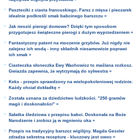
Paszteciki z ciasta francuskiego. Farsz z mięsa i pieczarek
idealnie podkreśli smak babcinego barszczu »
Jak mrozić pierogi domowe? Dzięki tym sposobom
przygotujesz świąteczne pierogi z dużym wyprzedzeniem »
Fantastyczny patent na moczenie grzybów. Już nigdy nie
zalejesz ich wodą - inny składnik niesamowicie poprawi
ich smak »
Ciasteczka słoneczka Ewy Wachowicz to maślana rozkosz.
Gwiazda zapewnia, że wytrzymają do sylwestra »
Keks - przepis sprawdzony na wielopokoleniowej rodzinie.
Każdy chciał dokładkę »
Została uznana za dziedzictwo ludzkości. "250 gramów
magii i doskonałości" »
Sałatka śledziowa z przepisu babci. Doskonała na Boże
Narodzenie i zrobisz ją w mgnieniu oka »
Przepis na tradycyjny barszcz wigilijny. Magda Gessler
zdradza sekretną recepturę - kluczowy jest owoc »