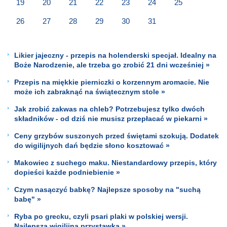
19
20
21
22
23
24
25
26
27
28
29
30
31
Likier jajeczny - przepis na holenderski specjał. Idealny na
Boże Narodzenie, ale trzeba go zrobić 21 dni wcześniej »
Przepis na miękkie pierniczki o korzennym aromacie. Nie
może ich zabraknąć na świątecznym stole »
Jak zrobić zakwas na chleb? Potrzebujesz tylko dwóch
składników - od dziś nie musisz przepłacać w piekarni »
Ceny grzybów suszonych przed świętami szokują. Dodatek
do wigilijnych dań będzie słono kosztować »
Makowiec z suchego maku. Niestandardowy przepis, który
dopieści każde podniebienie »
Czym nasączyć babkę? Najlepsze sposoby na "suchą
babę" »
Ryba po grecku, czyli psari plaki w polskiej wersji.
Najlepsza wigilijna przystawka »