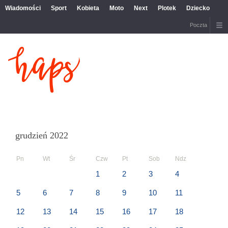
Wiadomości
Sport
Kobieta
Moto
Next
Plotek
Dziecko
Poczta
grudzień 2022
Pn
Wt
Śr
Czw
Pt
Sob
Ndz
1
2
3
4
5
6
7
8
9
10
11
12
13
14
15
16
17
18