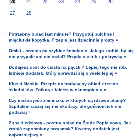
20
21
22
23
24
25
26
27
28
Potrzebny obiad last minute? Przygotuj pulchne i
mięciutkie kopytka. Przepis jest dziecinnie prosty »
Omlet - przepis na szybkie śniadanie. Jak go zrobić, by się
nie przypalił ani nie rozlał? Przyda się trik z pokrywką »
Dodajesz ocet do ciasta na pączki? Lepiej tego nie rób.
Istnieje dodatek, który sprawdzi się o wiele lepiej »
Kluski śląskie. Przepis na tradycyjny obiad z trzech
składników. Znikną z talerza w okamgnieniu »
Czy można jeść ziemniaki, w których są rdzawe plamy?
Szpitalem raczej się nie skończy, ale gościom ich nie
podawaj »
Zupa śledziowa - postny obiad na Środę Popielcową. Jak
zrobić zapomniany przysmak? Kwaśny dodatek jest
najważniejszy »