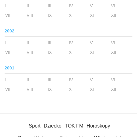
I
II
III
IV
V
VI
VII
VIII
IX
X
XI
XII
2002
I
II
III
IV
V
VI
VII
VIII
IX
X
XI
XII
2001
I
II
III
IV
V
VI
VII
VIII
IX
X
XI
XII
Sport
Dziecko
TOK FM
Horoskopy