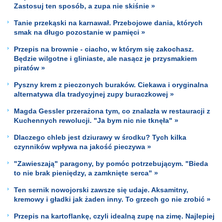
Zastosuj ten sposób, a zupa nie skiśnie »
Tanie przekąski na karnawał. Przebojowe dania, których
smak na długo pozostanie w pamięci »
Przepis na brownie - ciacho, w którym się zakochasz.
Będzie wilgotne i gliniaste, ale nasącz je przysmakiem
piratów »
Pyszny krem z pieczonych buraków. Ciekawa i oryginalna
alternatywa dla tradycyjnej zupy buraczkowej »
Magda Gessler przerażona tym, co znalazła w restauracji z
Kuchennych rewolucji. "Ja bym nic nie tknęła" »
Dlaczego chleb jest dziurawy w środku? Tych kilka
czynników wpływa na jakość pieczywa »
"Zawieszają" paragony, by pomóc potrzebującym. "Bieda
to nie brak pieniędzy, a zamknięte serca" »
Ten sernik nowojorski zawsze się udaje. Aksamitny,
kremowy i gładki jak żaden inny. To grzech go nie zrobić »
Przepis na kartoflankę, czyli idealną zupę na zimę. Najlepiej