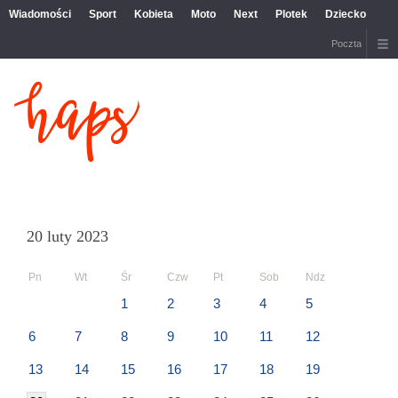
Wiadomości
Sport
Kobieta
Moto
Next
Plotek
Dziecko
Poczta
20 luty 2023
Pn
Wt
Śr
Czw
Pt
Sob
Ndz
1
2
3
4
5
6
7
8
9
10
11
12
13
14
15
16
17
18
19