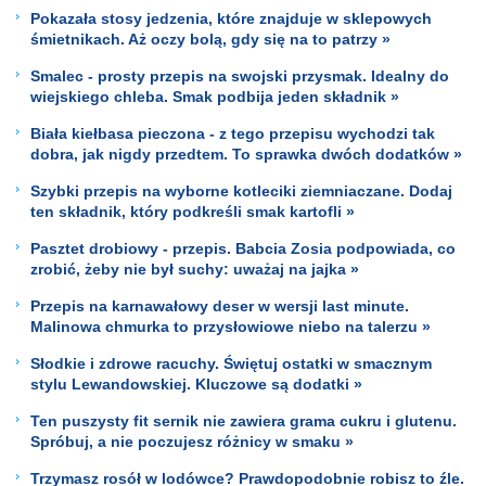
Pokazała stosy jedzenia, które znajduje w sklepowych
śmietnikach. Aż oczy bolą, gdy się na to patrzy »
Smalec - prosty przepis na swojski przysmak. Idealny do
wiejskiego chleba. Smak podbija jeden składnik »
Biała kiełbasa pieczona - z tego przepisu wychodzi tak
dobra, jak nigdy przedtem. To sprawka dwóch dodatków »
Szybki przepis na wyborne kotleciki ziemniaczane. Dodaj
ten składnik, który podkreśli smak kartofli »
Pasztet drobiowy - przepis. Babcia Zosia podpowiada, co
zrobić, żeby nie był suchy: uważaj na jajka »
Przepis na karnawałowy deser w wersji last minute.
Malinowa chmurka to przysłowiowe niebo na talerzu »
Słodkie i zdrowe racuchy. Świętuj ostatki w smacznym
stylu Lewandowskiej. Kluczowe są dodatki »
Ten puszysty fit sernik nie zawiera grama cukru i glutenu.
Spróbuj, a nie poczujesz różnicy w smaku »
Trzymasz rosół w lodówce? Prawdopodobnie robisz to źle.