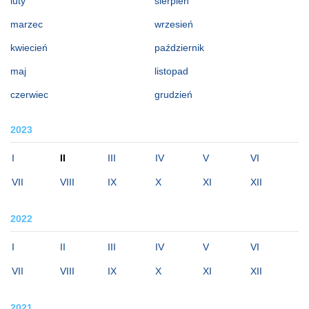
luty
sierpień
marzec
wrzesień
kwiecień
październik
maj
listopad
czerwiec
grudzień
2023
I
II
III
IV
V
VI
VII
VIII
IX
X
XI
XII
2022
I
II
III
IV
V
VI
VII
VIII
IX
X
XI
XII
2021